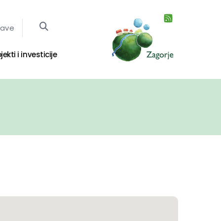
jave
jekti i investicije