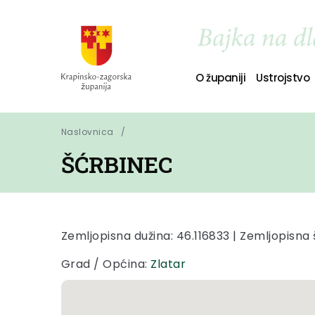
O županiji
Ustrojstvo
Naslovnica
ŠĆRBINEC
Zemljopisna dužina: 46.116833 | Zemljopisna ši
Grad / Općina:
Zlatar