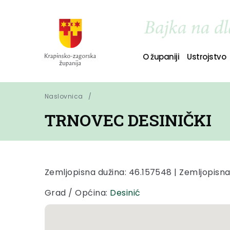
O županiji
Ustrojstvo
Naslovnica
TRNOVEC DESINIČKI
Zemljopisna dužina: 46.157548 | Zemljopisna 
Grad / Općina:
Desinić