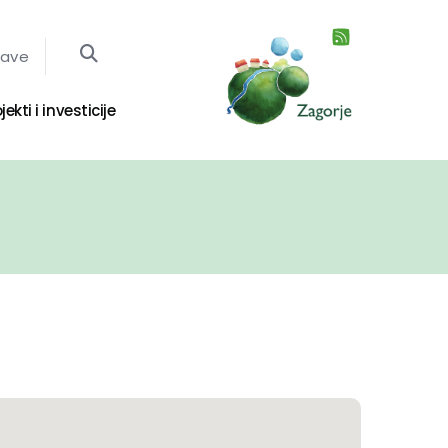
jave
jekti i investicije