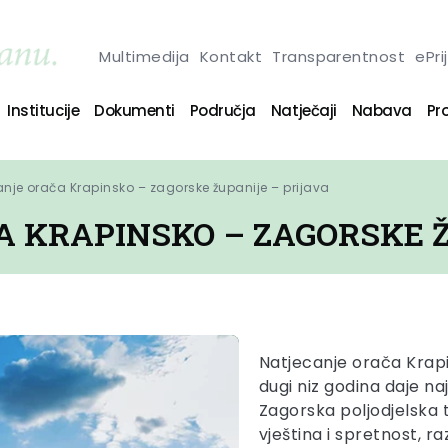
Multimedija
Kontakt
Transparentnost
ePri
Institucije
Dokumenti
Područja
Natječaji
Nabava
Pro
anje orača Krapinsko – zagorske županije – prijava
A KRAPINSKO – ZAGORSKE Ž
Natjecanje orača Krap
dugi niz godina daje na
Zagorska poljodjelska t
vještina i spretnost, r