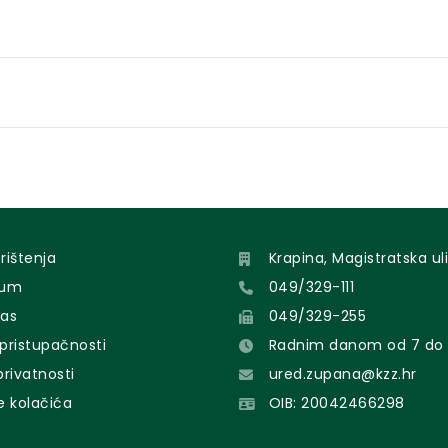
orištenja
Krapina, Magistratska uli
sum
049/329-111
nas
049/329-255
 pristupačnosti
Radnim danom od 7 do 
 privatnosti
ured.zupana@kzz.hr
e kolačića
OIB: 20042466298