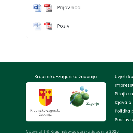
Prijavnica
Poziv
Krapinsko-zagorska županija
Uvjeti k
Impres
Pitajte 
Izjava o
Politika
Postavk
Copyright © Krapinsko-zagorska županija 2026.