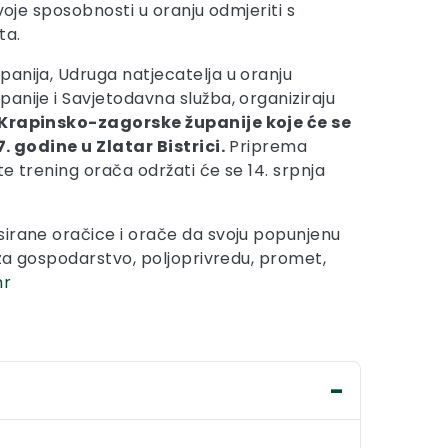
svoje sposobnosti u oranju odmjeriti s
ta.
anija, Udruga natjecatelja u oranju
anije i Savjetodavna služba, organiziraju
 Krapinsko-zagorske županije koje će se
7. godine u Zlatar Bistrici.
Priprema
e trening orača održati će se 14. srpnja
irane oračice i orače da svoju popunjenu
za gospodarstvo, poljoprivredu, promet,
hr