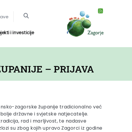
jave
jekti i investicije
UPANIJE – PRIJAVA
insko-zagorske županije tradicionalno već
jbolje državne i svjetske natjecatelje.
radicija, rad i marljivost, te nadasve
azlozi su zbog kojih upravo Zagorci iz godine