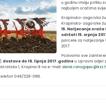
u godinu imaju priliku 
najboljim oračima svije
Krapinsko-zagorska žup
Krapinsko-zagorske žup
15. Natjecanje orača
održati 15. srpnja 201
parcele za natjecanje t
2017.
Pozivamo sve zainteres
a)
dostave do 16. lipnja 2017. godine
u Upravni odjel 
tratska 1, Krapina ili na e-mail:
denis.ranogajec@kzz.
a telefon 049/329-086.