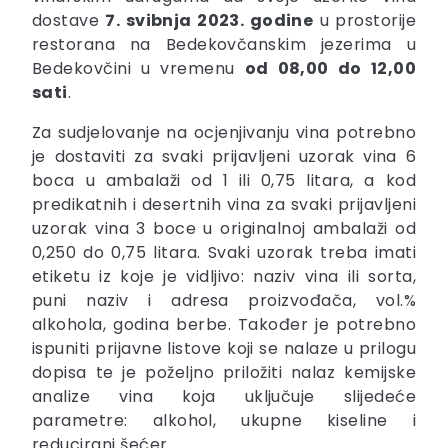
dostave
7. svibnja 2023. godine
u prostorije
restorana na Bedekovčanskim jezerima u
Bedekovčini u vremenu
od 08,00 do 12,00
sati
.
Za sudjelovanje na ocjenjivanju vina potrebno
je dostaviti za svaki prijavljeni uzorak vina 6
boca u ambalaži od 1 ili 0,75 litara, a kod
predikatnih i desertnih vina za svaki prijavljeni
uzorak vina 3 boce u originalnoj ambalaži od
0,250 do 0,75 litara. Svaki uzorak treba imati
etiketu iz koje je vidljivo: naziv vina ili sorta,
puni naziv i adresa proizvođača, vol.%
alkohola, godina berbe. Također je potrebno
ispuniti prijavne listove koji se nalaze u prilogu
dopisa te je poželjno priložiti nalaz kemijske
analize vina koja uključuje slijedeće
parametre: alkohol, ukupne kiseline i
reducirani šećer.