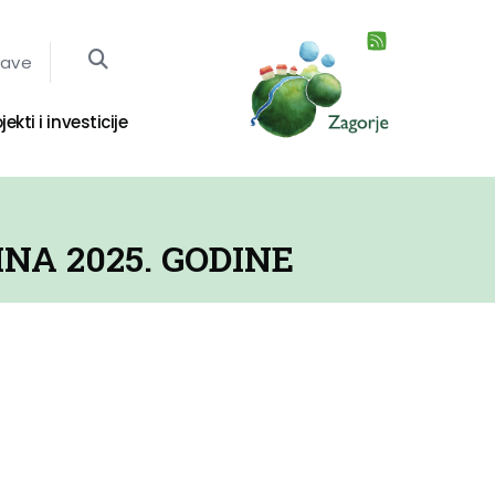
jave
jekti i investicije
NA 2025. GODINE