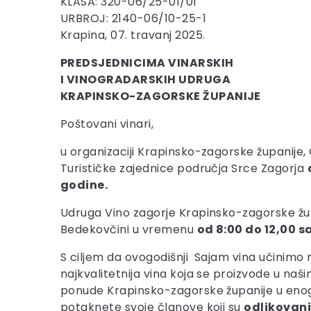
KLASA: 320-06/25-01/01
URBROJ: 2140-06/10-25-1
Krapina, 07. travanj 2025.
PREDSJEDNICIMA VINARSKIH
I VINOGRADARSKIH UDRUGA
KRAPINSKO-ZAGORSKE ŽUPANIJE
Poštovani vinari,
u organizaciji Krapinsko-zagorske županije,
Turističke zajednice područja Srce Zagorja
godine.
Udruga Vino zagorje Krapinsko-zagorske ž
Bedekovčini u vremenu
od 8:00 do 12,00 s
S ciljem da ovogodišnji Sajam vina učinimo 
najkvalitetnija vina koja se proizvode u naši
ponude Krapinsko-zagorske županije u eno
potaknete svoje članove koji su
odlikovani