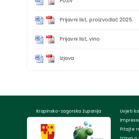
Poziv
Prijavni list, proizvođač 2025.
Prijavni list, vino
Izjava
Krapinsko-zagorska županija
Uvjeti k
Impres
Pitajte 
Izjava o