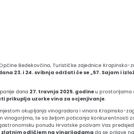
 Općine Bedekovčina, Turističke zajednice Krapinsko-za
dana 23. i 24. svibnja održati će se „57. Sajam i i
upanije dana
27. travnja 2025. godine
u prostorijama
ati prikuplja uzorke vina za ocjenjivanje
.
mjestom okupljanja vinogradara i vinara Krapinsko-zagor
m vinogorjima, te sa željom poticanja konkurentnosti zag
gastronomsku ponudu Hrvatske pozivam Vas predsjedni
 zlatnim odličjem na vinarijadama
da se prijave na 