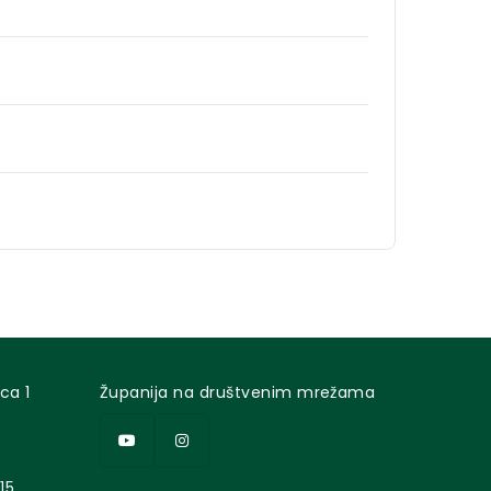
ca 1
Županija na društvenim mrežama
15