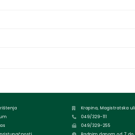
orištenja
Krapina, Magistratska uli
sum
049/329-111
nas
049/329-255
 pristupačnosti
Radnim danom od 7 do 