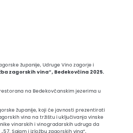
gorske županije, Udruge Vino zagorje i
zložba zagorskih vina“, Bedekovčina 2025.
 restorana na Bedekovčanskim jezerima u
ske županije, koji će javnosti prezentirati
orskih vina na tržištu i uključivanja vinske
ke vinarskih i vinogradarskih udruga da
„57. Sajam i izložbu zagorskih vina“,