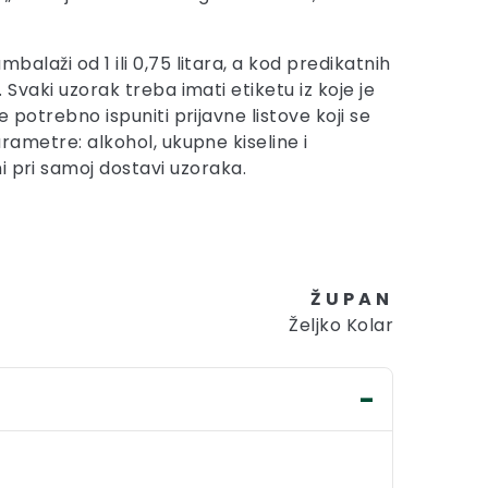
balaži od 1 ili 0,75 litara, a kod predikatnih
. Svaki uzorak treba imati etiketu iz koje je
e potrebno ispuniti prijavne listove koji se
arametre: alkohol, ukupne kiseline i
ni pri samoj dostavi uzoraka.
Ž U P A N
Željko Kolar