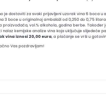
je dostaviti za svaki prijavljeni uzorak vina 6 boca u am
ina 3 boce u originalnoj ambalaži od 0,250 do 0,75 litara
dresa proizvođača, vol.% alkohola, godina berbe. Također j
iti nalaz kemijske analize vina koja uključuje slijedeće p
ak vina iznosi 20,00 eura
, a plaćanje se vrši u gotovi
dačno Vas pozdravljam!