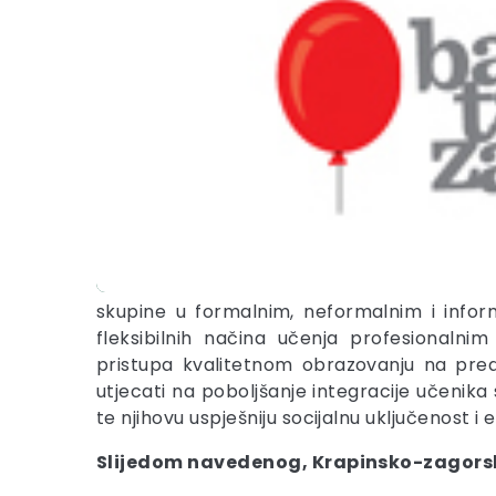
skupine u formalnim, neformalnim i infor
fleksibilnih načina učenja profesionalni
pristupa kvalitetnom obrazovanju na pred
utjecati na poboljšanje integracije učeni
te njihovu uspješniju socijalnu uključenost i
Slijedom navedenog, Krapinsko-zagorska