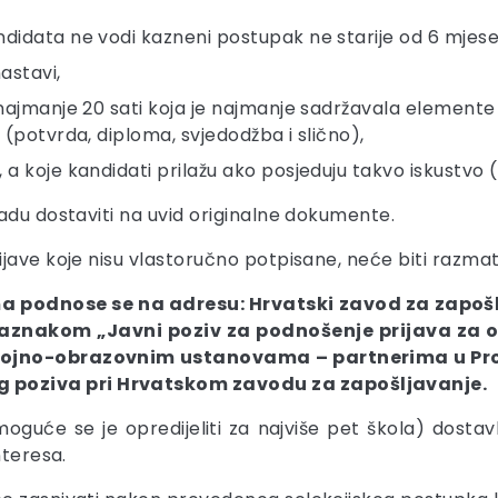
ndidata ne vodi kazneni postupak ne starije od 6 mjes
astavi,
od najmanje 20 sati koja je najmanje sadržavala eleme
 (potvrda, diploma, svjedodžba i slično),
a koje kandidati prilažu ako posjeduju takvo iskustvo (p
adu dostaviti na uvid originalne dokumente.
jave koje nisu vlastoručno potpisane, neće biti razma
ima podnose se na adresu: Hrvatski zavod za zapoš
naznakom „Javni poziv za podnošenje prijava za 
gojno-obrazovnim ustanovama – partnerima u Proje
poziva pri Hrvatskom zavodu za zapošljavanje.
moguće se je opredijeliti za najviše pet škola) dostavl
nteresa.