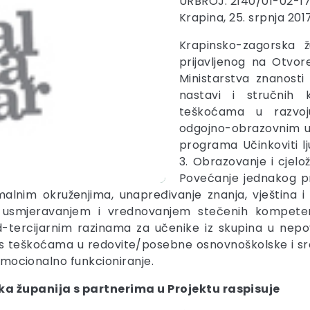
URBROJ: 2140/01-02-1
Krapina, 25. srpnja 2017
Krapinsko-zagorska ž
prijavljenog na Otvor
Ministarstva znanost
nastavi i stručnih 
teškoćama u razvoj
odgojno-obrazovnim us
programa Učinkoviti lju
3. Obrazovanje i cjelož
Povećanje jednakog p
malnim okruženjima, unapređivanje znanja, vještina
m usmjeravanjem i vrednovanjem stečenih kompetenci
-tercijarnim razinama za učenike iz skupina u nepo
ka s teškoćama u redovite/posebne osnovnoškolske i 
 emocionalno funkcioniranje.
 županija s partnerima u Projektu raspisuje