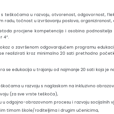
i s teškoćama u razvoju, otvorenost, odgovornost, flek
 radu, točnost u izvršavanju poslova, organiziranost, 
etoda procjene kompetencija i osobina podnositelja pr
r 4“.
 dokaz o završenom odgovarajućem programu edukacij
e se realizirati kroz minimalno 20 sati prethodno po
se edukacija u trajanju od najmanje 20 sati koja je 
škoćama u razvoju s naglaskom na inkluzivno obrazov
voju (za sve vrste teškoća),
 u odgojno-obrazovnom procesu i razvoju socijalnih vj
im timom škole/roditeljima i drugim učenicima,