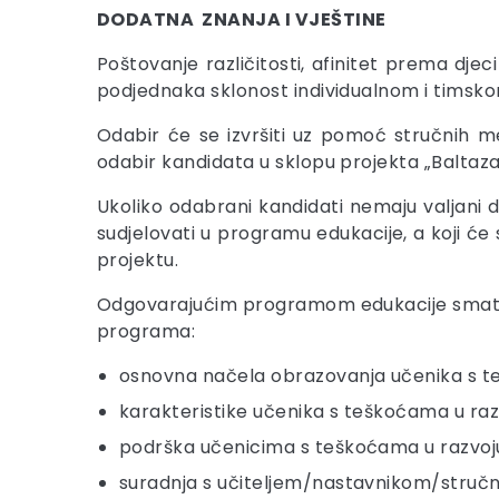
DODATNA ZNANJA I VJEŠTINE
Poštovanje različitosti, afinitet prema djec
podjednaka sklonost individualnom i timskom
Odabir će se izvršiti uz pomoć stručnih m
odabir kandidata u sklopu projekta „Baltaza
Ukoliko odabrani kandidati nemaju valjani
sudjelovati u programu edukacije, a koji ć
projektu.
Odgovarajućim programom edukacije smatra 
programa:
osnovna načela obrazovanja učenika s te
karakteristike učenika s teškoćama u raz
podrška učenicima s teškoćama u razvoju
suradnja s učiteljem/nastavnikom/stručn