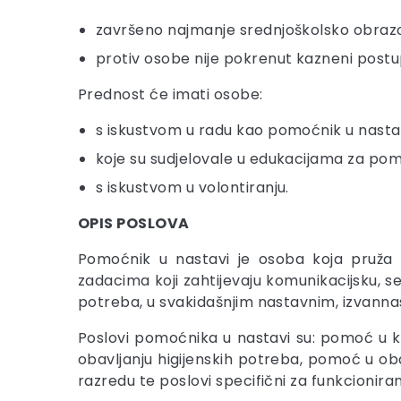
završeno najmanje srednjoškolsko obraz
protiv osobe nije pokrenut kazneni postu
Prednost će imati osobe:
s iskustvom u radu kao pomoćnik u nastav
koje su sudjelovale u edukacijama za pom
s iskustvom u volontiranju.
OPIS POSLOVA
Pomoćnik u nastavi je osoba koja pruža
zadacima koji zahtijevaju komunikacijsku, se
potreba, u svakidašnjim nastavnim, izvanna
Poslovi pomoćnika u nastavi su: pomoć u ko
obavljanju higijenskih potreba, pomoć u oba
razredu te poslovi specifični za funkcioniran