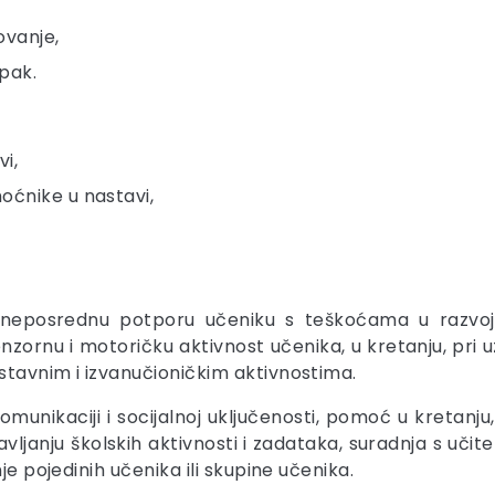
ovanje,
pak.
i,
oćnike u nastavi,
 neposrednu potporu učeniku s teškoćama u razvo
nzornu i motoričku aktivnost učenika, u kretanju, pri uz
stavnim i izvanučioničkim aktivnostima.
munikaciji i socijalnoj uključenosti, pomoć u kretanj
vljanju školskih aktivnosti i zadataka, suradnja s uči
je pojedinih učenika ili skupine učenika.