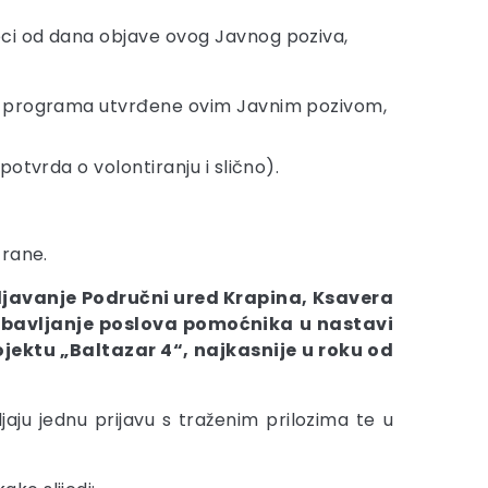
eci od dana objave ovog Javnog poziva,
nte programa utvrđene ovim Javnim pozivom,
otvrda o volontiranju i slično).
trane.
ljavanje Područni ured Krapina, Ksavera
obavljanje poslova pomoćnika u nastavi
ktu „Baltazar 4“, najkasnije u roku od
jaju jednu prijavu s traženim prilozima te u