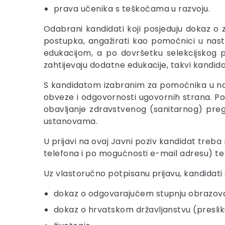
prava učenika s teškoćama u razvoju.
Odabrani kandidati koji posjeduju dokaz 
postupka, angažirati kao pomoćnici u nast
edukacijom, a po dovršetku selekcijskog 
zahtijevaju dodatne edukacije, takvi kandi
S kandidatom izabranim za pomoćnika u nast
obveze i odgovornosti ugovornih strana. Po
obavljanje zdravstvenog (sanitarnog) preg
ustanovama.
U prijavi na ovaj Javni poziv kandidat treb
telefona i po mogućnosti e-mail adresu) te 
Uz vlastoručno potpisanu prijavu, kandidati s
dokaz o odgovarajućem stupnju obrazovanj
dokaz o hrvatskom državljanstvu (presliku