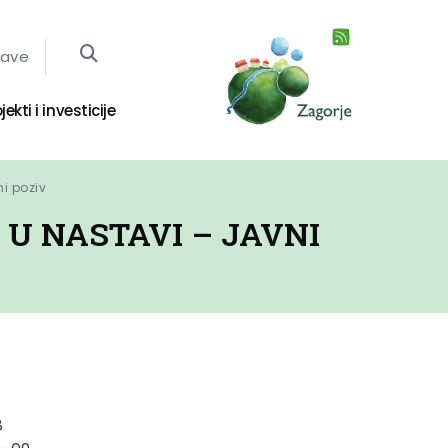
jave
jekti i investicije
i poziv
U NASTAVI – JAVNI
8