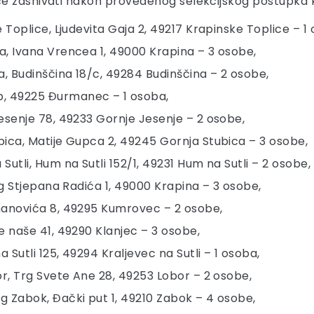
e zasnivati nakon provedenog selekcijskog postupka ka
Toplice, Ljudevita Gaja 2, 49217 Krapinske Toplice – 1
, Ivana Vrencea 1, 49000 Krapina – 3 osobe,
, Budinščina 18/c, 49284 Budinščina – 2 osobe,
, 49225 Đurmanec – 1 osoba,
esenje 78, 49233 Gornje Jesenje – 2 osobe,
ica, Matije Gupca 2, 49245 Gornja Stubica – 3 osobe,
tli, Hum na Sutli 152/1, 49231 Hum na Sutli – 2 osobe,
rg Stjepana Radića 1, 49000 Krapina – 3 osobe,
hanovića 8, 49295 Kumrovec – 2 osobe,
 naše 41, 49290 Klanjec – 3 osobe,
Sutli 125, 49294 Kraljevec na Sutli – 1 osoba,
r, Trg Svete Ane 28, 49253 Lobor – 2 osobe,
 Zabok, Đački put 1, 49210 Zabok – 4 osobe,