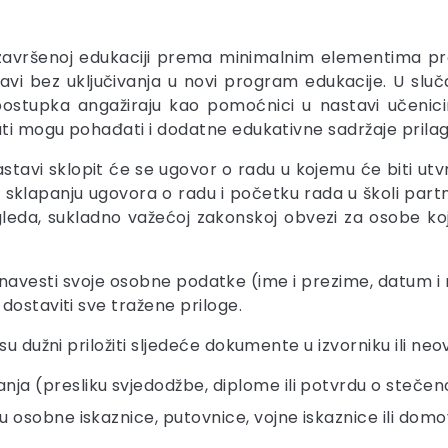
o završenoj edukaciji prema minimalnim elementima p
avi bez uključivanja u novi program edukacije. U slu
postupka angažiraju kao pomoćnici u nastavi učenici
dati mogu pohađati i dodatne edukativne sadržaje pri
avi sklopit će se ugovor o radu u kojemu će biti utv
 sklapanju ugovora o radu i početku rada u školi partn
leda, sukladno važećoj zakonskoj obvezi za osobe k
a navesti svoje osobne podatke (ime i prezime, datum i 
dostaviti sve tražene priloge.
u dužni priložiti sljedeće dokumente u izvorniku ili neov
a (presliku svjedodžbe, diplome ili potvrdu o stečeno
 osobne iskaznice, putovnice, vojne iskaznice ili domo