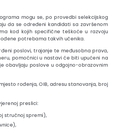
rograma mogu se, po provedbi selekcijskog
čaju da se određeni kandidati sa završenom
ma kod kojih specifične teškoće u razvoju
lagođene potrebama takvih učenika.
rđeni poslovi, trajanje te međusobna prava,
eru, pomoćnici u nastavi će biti upućeni na
oje obavljaju poslove u odgojno-obrazovnim
mjesto rođenja, OIB, adresu stanovanja, broj
jerenoj preslici:
j stručnoj spremi),
vnice),