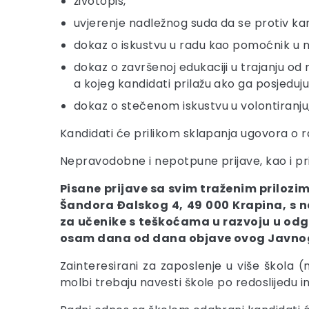
životopis,
uvjerenje nadležnog suda da se protiv ka
dokaz o iskustvu u radu kao pomoćnik u n
dokaz o završenoj edukaciji u trajanju 
a kojeg kandidati prilažu ako ga posjeduju
dokaz o stečenom iskustvu u volontiranju, 
Kandidati će prilikom sklapanja ugovora o r
Nepravodobne i nepotpune prijave, kao i pri
Pisane prijave sa svim traženim priloz
Šandora Đalskog 4, 49 000 Krapina, s 
za učenike s teškoćama u razvoju u od
osam dana od dana objave ovog Javnog 
Zainteresirani za zaposlenje u više škola (
molbi trebaju navesti škole po redoslijedu i