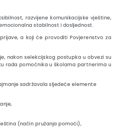
sibilnost, razvijene komunikacijske vještine,
emocionalna stabilnost i dosljednost.
ijave, a koji će provoditi Povjerenstvo za
e, nakon selekcijskog postupka u obvezi su
četku rada pomoćnika u školama partnerima u
najmanje sadržavala sljedeće elemente
anje,
eština (način pružanja pomoći),