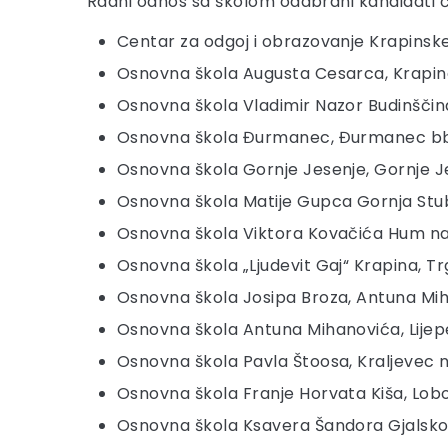
Radni odnos sa školom odabrani kandidati ć
Centar za odgoj i obrazovanje Krapinske 
Osnovna škola Augusta Cesarca, Krapina
Osnovna škola Vladimir Nazor Budinščina
Osnovna škola Đurmanec, Đurmanec bb
Osnovna škola Gornje Jesenje, Gornje J
Osnovna škola Matije Gupca Gornja Stub
Osnovna škola Viktora Kovačića Hum na Su
Osnovna škola „Ljudevit Gaj“ Krapina, T
Osnovna škola Josipa Broza, Antuna Mi
Osnovna škola Antuna Mihanovića, Lijepe
Osnovna škola Pavla Štoosa, Kraljevec na 
Osnovna škola Franje Horvata Kiša, Lobo
Osnovna škola Ksavera Šandora Gjalskog