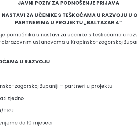
JAVNI POZIV ZA PODNOŠENJE PRIJAVA
U NASTAVI ZA UČENIKE S TEŠKOĆAMA U RAZVOJU 
PARTNERIMA U PROJEKTU „BALTAZAR 4“
anje pomoćnika u nastavi za učenike s teškoćama u ra
obrazovnim ustanovama u Krapinsko-zagorskoj županiji
KOĆAMA U RAZVOJU
nsko-zagorskoj županiji – partneri u projektu
ati tjedno
ma/TKU
rijeme do 10 mjeseci