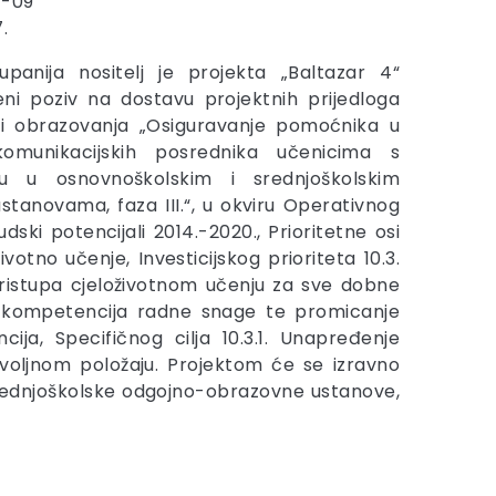
7-09
.
upanija nositelj je projekta „Baltazar 4“
eni poziv na dostavu projektnih prijedloga
i i obrazovanja „Osiguravanje pomoćnika u
komunikacijskih posrednika učenicima s
u u osnovnoškolskim i srednjoškolskim
tanovama, faza III.“, u okviru Operativnog
dski potencijali 2014.-2020., Prioritetne osi
ivotno učenje, Investicijskog prioriteta 10.3.
ristupa cjeloživotnom učenju za sve dobne
 i kompetencija radne snage te promicanje
ja, Specifičnog cilja 10.3.1. Unapređenje
voljnom položaju. Projektom će se izravno
srednjoškolske odgojno-obrazovne ustanove,