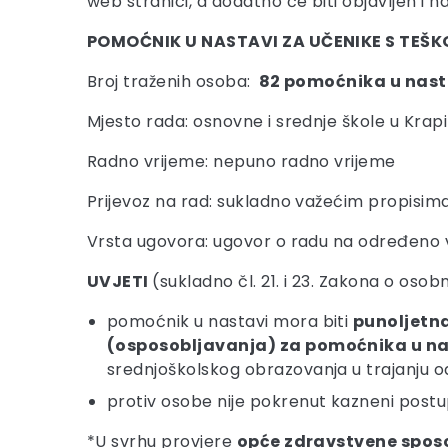
web stranici, a dodatno će biti objavljen i 
POMOĆNIK U NASTAVI ZA UČENIKE S TEŠ
Broj traženih osoba:
82 pomoćnika u nast
Mjesto rada: osnovne i srednje škole u Krapi
Radno vrijeme: nepuno radno vrijeme
Prijevoz na rad: sukladno važećim propisima
Vrsta ugovora: ugovor o radu na određeno v
UVJETI
(sukladno čl. 21. i 23. Zakona o osobn
pomoćnik u nastavi mora biti
punoljetn
(osposobljavanja) za pomoćnika u na
srednjoškolskog obrazovanja u trajanju od č
protiv osobe nije pokrenut kazneni post
*U svrhu provjere
opće zdravstvene spos