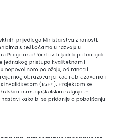
ektnih prijedloga Ministarstva znanosti,
enicima s teškoćama u razvoju u
u Programa Učinkoviti ljudski potencijali
nje jednakog pristupa kvalitetnom i
 u nepovoljnom položaju, od ranog i
cijarnog obrazovanja, kao i obrazovanja i
 s invaliditetom (ESF+). Projektom se
kolskim i srednjoškolskim odgojno-
stavi kako bi se pridonijelo poboljšanju