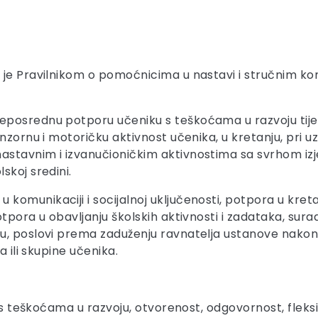
n je Pravilnikom o pomoćnicima u nastavi i stručnim 
neposrednu potporu učeniku s teškoćama u razvoju t
zornu i motoričku aktivnost učenika, u kretanju, pri uzi
astavnim i izvanučioničkim aktivnostima sa svrhom i
skoj sredini.
 u komunikaciji i socijalnoj uključenosti, potpora u kret
tpora u obavljanju školskih aktivnosti i zadataka, sura
u, poslovi prema zaduženju ravnatelja ustanove nakon
a ili skupine učenika.
i s teškoćama u razvoju, otvorenost, odgovornost, fleksi