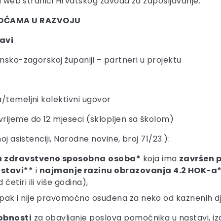
na web stranici Hrvatskog zavoda za zapošljavanje.
KOĆAMA U RAZVOJU
avi
nsko-zagorskoj županiji – partneri u projektu
/temeljni kolektivni ugovor
rijeme do 12 mjeseci (sklopljen sa školom)
oj asistenciji, Narodne novine, broj 71/23.):
a zdravstveno sposobna
osoba*
koja ima
završen 
stavi**
i
najmanje razinu obrazovanja 4.2 HOK-a
etiri ili više godina),
upak i nije pravomoćno osuđena za neko od kaznenih dj
obnosti
za obavljanje poslova pomoćnika u nastavi, iz