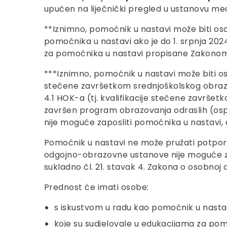
upućen na liječnički pregled u ustanovu med
**Iznimno, pomoćnik u nastavi može biti os
pomoćnika u nastavi ako je do 1. srpnja 2024
za pomoćnika u nastavi propisane Zakonom o 
***Iznimno, pomoćnik u nastavi može biti os
stečene završetkom srednjoškolskog obrazova
4.1 HOK-a (tj. kvalifikacije stečene završetk
završen program obrazovanja odraslih (os
nije moguće zaposliti pomoćnika u nastavi, 
Pomoćnik u nastavi ne može pružati potpor
odgojno-obrazovne ustanove nije moguće zap
sukladno čl. 21. stavak 4. Zakona o osobnoj a
Prednost će imati osobe:
s iskustvom u radu kao pomoćnik u nasta
koje su sudjelovale u edukacijama za pom