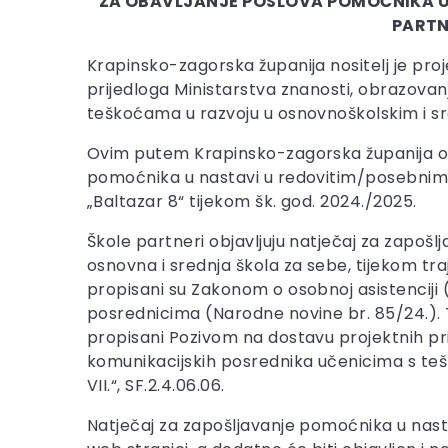
ZA OBAVLJANJE POSLOVA POMOĆNIKA 
PARTN
Krapinsko-zagorska županija nositelj je proje
prijedloga Ministarstva znanosti, obrazovan
teškoćama u razvoju u osnovnoškolskim i sr
Ovim putem Krapinsko-zagorska županija obj
pomoćnika u nastavi u redovitim/posebnim
„Baltazar 8“ tijekom šk. god. 2024./2025.
Škole partneri objavljuju natječaj za zapošl
osnovna i srednja škola za sebe, tijekom tr
propisani su Zakonom o osobnoj asistenciji 
posrednicima (Narodne novine br. 85/24.). Ta
propisani Pozivom na dostavu projektnih pri
komunikacijskih posrednika učenicima s te
VII.“, SF.2.4.06.06.
Natječaj za zapošljavanje pomoćnika u nasta