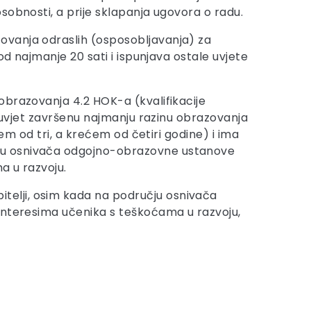
sobnosti, a prije sklapanja ugovora o radu.
ovanja odraslih (osposobljavanja) za
od najmanje 20 sati i ispunjava ostale uvjete
obrazovanja 4.2 HOK-a (kvalifikacije
a uvjet završenu najmanju razinu obrazovanja
em od tri, a krećem od četiri godine) i ima
čju osnivača odgojno-obrazovne ustanove
a u razvoju.
elji, osim kada na području osnivača
 interesima učenika s teškoćama u razvoju,