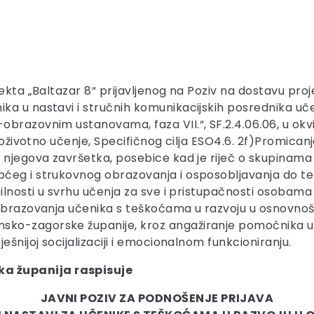
ekta „Baltazar 8“ prijavljenog na Poziv na dostavu proj
ka u nastavi i stručnih komunikacijskih posrednika uč
brazovnim ustanovama, faza VII.“, SF.2.4.06.06, u okvir
eloživotno učenje, Specifičnog cilja ESO4.6. 2f)Promica
 njegova završetka, posebice kad je riječ o skupinama
ćeg i strukovnog obrazovanja i osposobljavanja do ter
bilnosti u svrhu učenja za sve i pristupačnosti osobama
 obrazovanja učenika s teškoćama u razvoju u osnovnoš
o-zagorske županije, kroz angažiranje pomoćnika u na
šnijoj socijalizaciji i emocionalnom funkcioniranju.
a županija raspisuje
JAVNI POZIV ZA PODNOŠENJE PRIJAVA