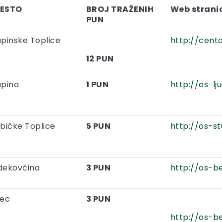
ESTO
BROJ TRAŽENIH
Web strani
PUN
apinske Toplice
http://centa
12 PUN
apina
1 PUN
http://os-lj
bičke Toplice
5 PUN
http://os-st
dekovčina
3 PUN
http://os-b
lec
3 PUN
http://os-be