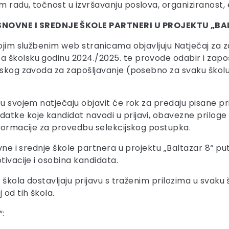
 radu, točnost u izvršavanju poslova, organiziranost, 
VNE I SREDNJE ŠKOLE PARTNERI U PROJEKTU „BALTA
vojim službenim web stranicama objavljuju Natječaj za 
 školsku godinu 2024./2025. te provode odabir i zapoš
tskog zavoda za zapošljavanje (posebno za svaku školu)
u svojem natječaju objavit će rok za predaju pisane pr
ke koje kandidat navodi u prijavi, obavezne priloge ko
nformacije za provedbu selekcijskog postupka.
novne i srednje škole partnera u projektu „Baltazar 8“ 
tivacije i osobina kandidata.
 škola dostavljaju prijavu s traženim prilozima u svaku š
 od tih škola.
“: