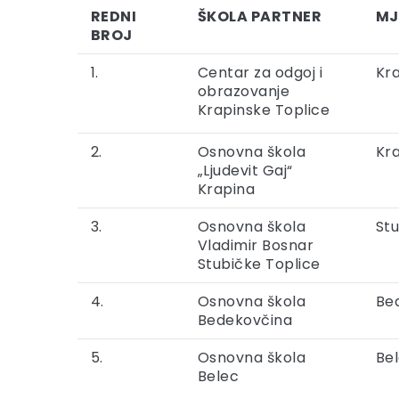
REDNI
ŠKOLA PARTNER
MJ
BROJ
1.
Centar za odgoj i
Kr
obrazovanje
Krapinske Toplice
2.
Osnovna škola
Kr
„Ljudevit Gaj“
Krapina
3.
Osnovna škola
Stu
Vladimir Bosnar
Stubičke Toplice
4.
Osnovna škola
Be
Bedekovčina
5.
Osnovna škola
Be
Belec