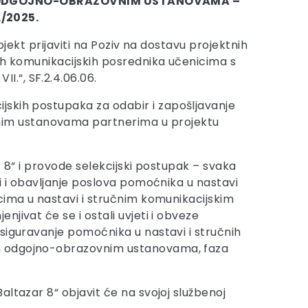
U ODGOJNO-OBRAZOVNIM USTANOVAMA –
/2025.
jekt prijaviti na Poziv na dostavu projektnih
nih komunikacijskih posrednika učenicima s
.“, SF.2.4.06.06.
jskih postupaka za odabir i zapošljavanje
nim ustanovama partnerima u projektu
r 8“ i provode selekcijski postupak – svaka
i i obavljanje poslova pomoćnika u nastavi
cima u nastavi i stručnim komunikacijskim
jivat će se i ostali uvjeti i obveze
Osiguravanje pomoćnika u nastavi i stručnih
im odgojno-obrazovnim ustanovama, faza
ltazar 8“ objavit će na svojoj službenoj