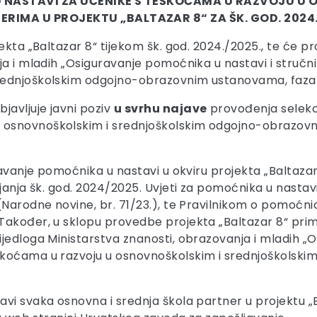
U NASTAVI ZA UČENIKE S TEŠKOĆAMA U RAZVOJU 
ERIMA U PROJEKTU „BALTAZAR 8“ ZA ŠK. GOD. 2024.
kta „Baltazar 8“ tijekom šk. god. 2024./2025., te će pro
ja i mladih „Osiguravanje pomoćnika u nastavi i struč
ednjoškolskim odgojno-obrazovnim ustanovama, faza VII
avljuje javni poziv
u svrhu najave
provođenja selekci
 osnovnoškolskim i srednjoškolskim odgojno-obrazov
javanje pomoćnika u nastavi u okviru projekta „Baltaza
ajanja šk. god. 2024/2025. Uvjeti za pomoćnika u nastav
(Narodne novine, br. 71/23.), te Pravilnikom o pomoćni
kođer, u sklopu provedbe projekta „Baltazar 8“ primjen
jedloga Ministarstva znanosti, obrazovanja i mladih „
škoćama u razvoju u osnovnoškolskim i srednjoškolsk
vi svaka osnovna i srednja škola partner u projektu „Ba