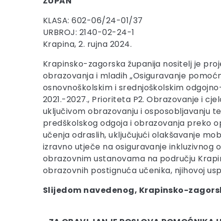
ŽUPAN
KLASA: 602-06/24-01/37
URBROJ: 2140-02-24-1
Krapina, 2. rujna 2024.
Krapinsko-zagorska županija nositelj je proj
obrazovanja i mladih „Osiguravanje pomoćni
osnovnoškolskim i srednjoškolskim odgojno-o
2021.-2027., Prioriteta P2. Obrazovanje i cj
uključivom obrazovanju i osposobljavanju te
predškolskog odgoja i obrazovanja preko op
učenja odraslih, uključujući olakšavanje mo
izravno utječe na osiguravanje inkluzivnog
obrazovnim ustanovama na području Krapinsk
obrazovnih postignuća učenika, njihovoj uspje
Slijedom navedenog, Krapinsko-zagorsk