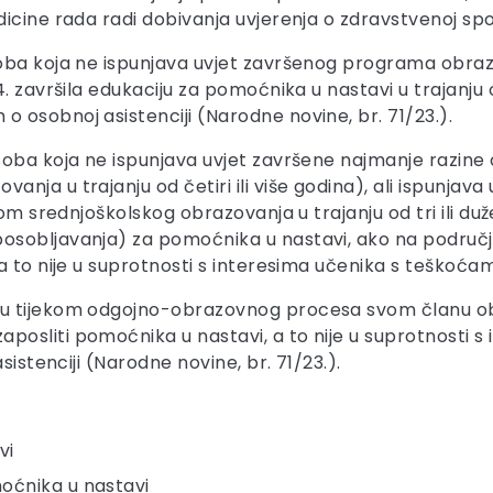
icine rada radi dobivanja uvjerenja o zdravstvenoj spo
oba koja ne ispunjava uvjet završenog programa obraz
. završila edukaciju za pomoćnika u nastavi u trajanju 
osobnoj asistenciji (Narodne novine, br. 71/23.).
oba koja ne ispunjava uvjet završene najmanje razine 
nja u trajanju od četiri ili više godina), ali ispunjav
om srednjoškolskog obrazovanja u trajanju od tri ili duž
posobljavanja) za pomoćnika u nastavi, ako na podru
a to nije u suprotnosti s interesima učenika s teškoćam
u tijekom odgojno-obrazovnog procesa svom članu obit
osliti pomoćnika u nastavi, a to nije u suprotnosti s
sistenciji (Narodne novine, br. 71/23.).
vi
oćnika u nastavi