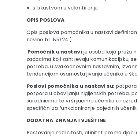
s iskustvom u volontiranju.
OPIS POSLOVA
Opis poslova pomoćnika u nastavi definira
novine br. 85/24.).
Pomoćnik u nastavi
je osoba koja pruža 
zadacima koji zahtijevaju komunikacijsku, sen
potreba, u svakodnevnim nastavnim, izvann
tendencijom osamostaljivanja učenika u škol
Poslovi pomoćnika u nastavi su
: potpora
potpora u obavljanju higijenskih potreba, po
suradnicima te vršnjacima učenika u razred
specifični za funkcioniranje pojedinih učenik
DODATNA ZNANJA I VJEŠTINE
Poštovanje različitosti, afinitet prema djec