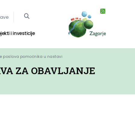
jave
jekti i investicije
nje poslova pomoćnika u nastavi
AVA ZA OBAVLJANJE