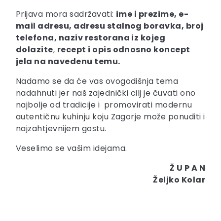
Prijava mora sadržavati:
ime i prezime, e-
mail adresu, adresu stalnog boravka, broj
telefona, naziv restorana iz kojeg
dolazite
,
recept i opis odnosno koncept
jela na navedenu temu.
Nadamo se da će vas ovogodišnja tema
nadahnuti jer naš zajednički cilj je čuvati ono
najbolje od tradicije i promovirati modernu
autentičnu kuhinju koju Zagorje može ponuditi i
najzahtjevnijem gostu.
Veselimo se vašim idejama.
Ž U P A N
Željko Kolar