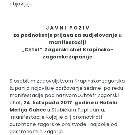
objavljuje
J A V N I P O Z I V
za podnošenje prijava za sudjelovanje u
manifestaciji
„Chtef“ Zagorski chef Krapinsko-
zagorske županije
S osobitim zadovoljstvom Krapinsko-zagorska
županija najavljuje održavanje sedme po redu
manifestacije pod nazivom „Chtef“ Zagorski
chef,
24. listopada 2017. godine u Hotelu
Matija Gubec
u Stubičkim Toplicama,
manifestacije kojoj je cilj promovirati
autohtone zagorske proizvode i najbolje od
gastronomije Zagorja.