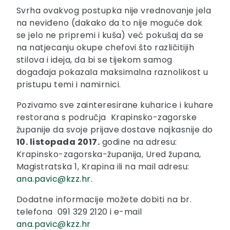
Svrha ovakvog postupka nije vrednovanje jela
na neviđeno (dakako da to nije moguće dok
se jelo ne pripremi i kuša) već pokušaj da se
na natjecanju okupe chefovi što različitijih
stilova i ideja, da bi se tijekom samog
događaja pokazala maksimalna raznolikost u
pristupu temi i namirnici.
Pozivamo sve zainteresirane kuharice i kuhare
restorana s područja Krapinsko-zagorske
županije da svoje prijave dostave najkasnije do
10. listopada 2017.
godine na adresu:
Krapinsko-zagorska-županija, Ured župana,
Magistratska 1, Krapina ili na mail adresu:
ana.pavic@kzz.hr
.
Dodatne informacije možete dobiti na br.
telefona 091 329 2120 i e-mail
ana.pavic@kzz.hr