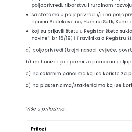
poljoprivredi, ribarstvu i ruralnom razv
sa štetama u poljoprivredi i/ili na poljopr
općina Bedekovčina, Hum na Sutli, Kumrov
koji su prijavili štetu u Registar šteta 
novine“, br 16/19) i Pravilnika o Registru
a) poljoprivredi (trajni nasadi, cvijeće, povrt
b) mehanizaciji i opremi za primarnu poljop
c) na solarnim panelima koji se koriste za p
d) na plastenicima/staklenicima koji se kori
Više u prilozima…
Prilozi