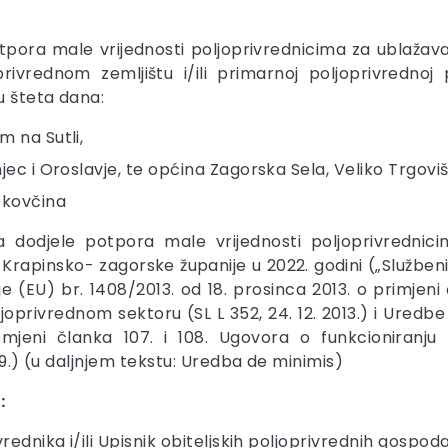
ora male vrijednosti poljoprivrednicima za ublažavan
privrednom zemljištu i/ili primarnoj poljoprivrednoj 
u šteta dana:
m na Sutli,
njec i Oroslavje, te općina Zagorska Sela, Veliko Trgov
dekovčina
dodjele potpora male vrijednosti poljoprivrednici
rapinsko- zagorske županije u 2022. godini („Službeni
 (EU) br. 1408/2013. od 18. prosinca 2013. o primjeni 
privrednom sektoru (SL L 352, 24. 12. 2013.) i Uredbe 
mjeni članka 107. i 108. Ugovora o funkcioniranj
19.) (u daljnjem tekstu: Uredba de minimis)
:
vrednika i/ili Upisnik obiteljskih poljoprivrednih gospod