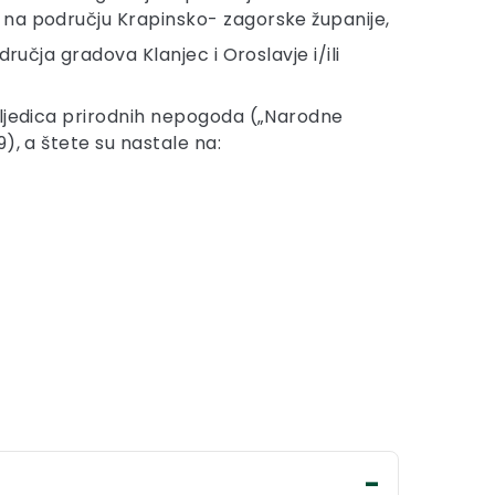
m na području Krapinsko- zagorske županije,
dručja gradova Klanjec i Oroslavje i/ili
osljedica prirodnih nepogoda („Narodne
), a štete su nastale na: