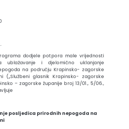
0
.
rograma dodjele potpora male vrijednosti
za ublažavanje i djelomično uklanjanje
 nepogoda na području Krapinsko- zagorske
ni („Službeni glasnik Krapinsko- zagorske
insko – zagorske županije broj 13/01., 5/06.,
vljuje
anje posljedica prirodnih nepogoda na
ni