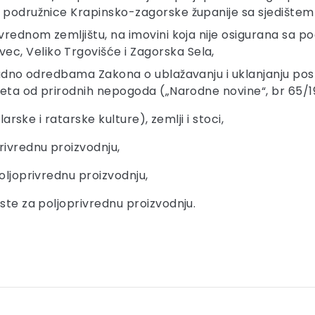
oju podružnice Krapinsko-zagorske županije sa sjedište
ivrednom zemljištu, na imovini koja nije osigurana sa po
ec, Veliko Trgovišće i Zagorska Sela,
sukladno odredbama Zakona o ublažavanju i uklanjanju p
 šteta od prirodnih nepogoda („Narodne novine“, br 65/19
larske i ratarske kulture), zemlji i stoci,
rivrednu proizvodnju,
oljoprivrednu proizvodnju,
ste za poljoprivrednu proizvodnju.