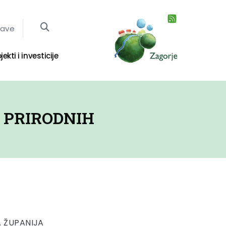
jave
jekti i investicije
 PRIRODNIH
 ŽUPANIJA