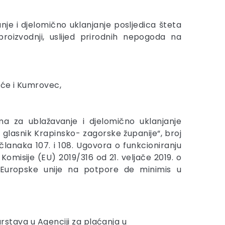
je i djelomično uklanjanje posljedica šteta
proizvodnji, uslijed prirodnih nepogoda na
išće i Kumrovec,
ma za ublažavanje i djelomično uklanjanje
 glasnik Krapinsko- zagorske županije“, broj
članaka 107. i 108. Ugovora o funkcioniranju
Komisije (EU) 2019/316 od 21. veljače 2019. o
u Europske unije na potpore de minimis u
arstava u Agenciji za plaćanja u