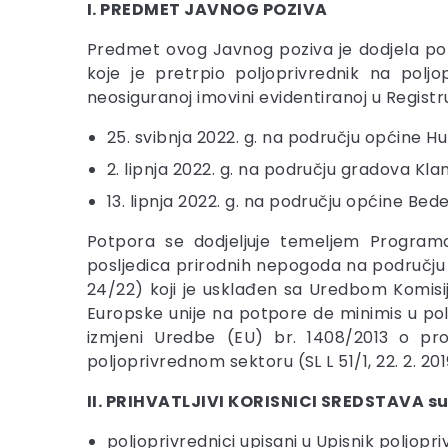
I. PREDMET JAVNOG POZIVA
Predmet ovog Javnog poziva je dodjela potp
koje je pretrpio poljoprivrednik na poljo
neosiguranoj imovini evidentiranoj u Registr
25. svibnja 2022. g. na području općine Hu
2. lipnja 2022. g. na području gradova Kla
13. lipnja 2022. g. na području općine Be
Potpora se dodjeljuje temeljem Programa 
posljedica prirodnih nepogoda na području K
24/22) koji je usklađen sa Uredbom Komisije
Europske unije na potpore de minimis u poljo
izmjeni Uredbe (EU) br. 1408/2013 o pro
poljoprivrednom sektoru (SL L 51/1, 22. 2. 20
II. PRIHVATLJIVI KORISNICI SREDSTAVA su
poljoprivrednici upisani u Upisnik poljopri