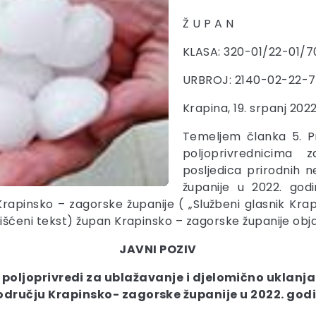
Ž U P A N
KLASA: 320-01/22-01/7
URBROJ: 2140-02-22-7
Krapina, 19. srpanj 2022
Temeljem članka 5. P
poljoprivrednicima 
posljedica prirodnih
županije u 2022. godi
Krapinsko – zagorske županije ( „Službeni glasnik Krap
– pročišćeni tekst) župan Krapinsko – zagorske županije obja
JAVNI POZIV
u poljoprivredi za ublažavanje i djelomično uklanj
odručju Krapinsko- zagorske županije u 2022. godi