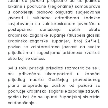
zaštiti od požara propisano da će jedinice
lokalne i područne (regionalne) samouprave
u donošenju planova osigurati sudjelovanje
javnosti i sukladno odredbama Kodeksa
savjetovanja sa zainteresiranom javnošću u
postupcima donošenja općih akata
Krapinsko-zagorske županije (Službeni glasnik
Krapinsko-zagorske županije“, broj 24/14.),
poziva se zainteresirana javnost da svojim
prijedlozima i sugestijama pridonese kvaliteti
akta koji se donosi.
Svi u roku pristigli prijedlozi razmotrit će se i,
oni prihvaćeni, ukomponirati u konačni
prijedlog nacrta Godišnjeg provedbenog
plana unapređenja zaštite od požara za
područje Krapinsko-zagorske županije za 2019.
godinu koji će se uputiti Županijskoj skupštini
na donošenje.