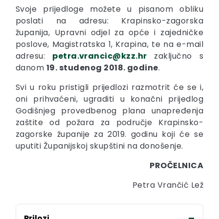
Svoje prijedloge možete u pisanom obliku
poslati na adresu: Krapinsko-zagorska
županija, Upravni odjel za opće i zajedničke
poslove, Magistratska 1, Krapina, te na e-mail
adresu:
petra.vrancic@kzz.hr
zaključno s
danom
19. studenog 2018. godine
.
Svi u roku pristigli prijedlozi razmotrit će se i,
oni prihvaćeni, ugraditi u konačni prijedlog
Godišnjeg provedbenog plana unapređenja
zaštite od požara za područje Krapinsko-
zagorske županije za 2019. godinu koji će se
uputiti Županijskoj skupštini na donošenje.
PROČELNICA
Petra Vrančić Lež
Prilozi