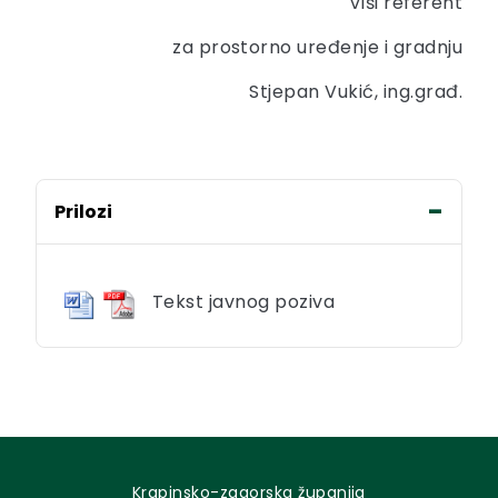
Viši referent
za prostorno uređenje i gradnju
Stjepan Vukić, ing.građ.
Prilozi
Tekst javnog poziva
Krapinsko-zagorska županija