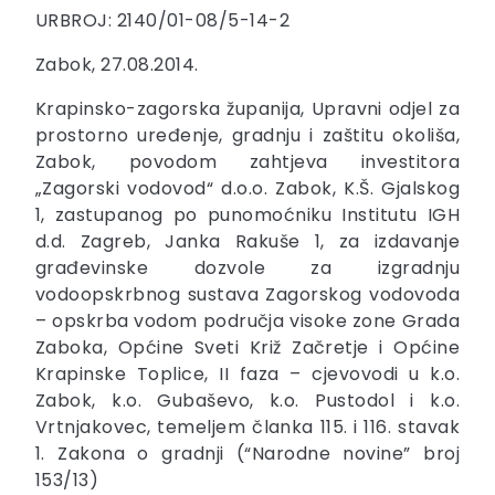
URBROJ: 2140/01-08/5-14-2
Zabok, 27.08.2014.
Krapinsko-zagorska županija, Upravni odjel za
prostorno uređenje, gradnju i zaštitu okoliša,
Zabok, povodom zahtjeva investitora
„Zagorski vodovod“ d.o.o. Zabok, K.Š. Gjalskog
1, zastupanog po punomoćniku Institutu IGH
d.d. Zagreb, Janka Rakuše 1, za izdavanje
građevinske dozvole za izgradnju
vodoopskrbnog sustava Zagorskog vodovoda
– opskrba vodom područja visoke zone Grada
Zaboka, Općine Sveti Križ Začretje i Općine
Krapinske Toplice, II faza – cjevovodi u k.o.
Zabok, k.o. Gubaševo, k.o. Pustodol i k.o.
Vrtnjakovec, temeljem članka 115. i 116. stavak
1. Zakona o gradnji (“Narodne novine” broj
153/13)