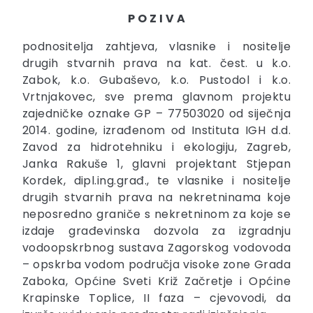
P O Z I V A
podnositelja zahtjeva, vlasnike i nositelje
drugih stvarnih prava na kat. čest. u k.o.
Zabok, k.o. Gubaševo, k.o. Pustodol i k.o.
Vrtnjakovec, sve prema glavnom projektu
zajedničke oznake GP – 77503020 od siječnja
2014. godine, izrađenom od Instituta IGH d.d.
Zavod za hidrotehniku i ekologiju, Zagreb,
Janka Rakuše 1, glavni projektant Stjepan
Kordek, dipl.ing.građ., te vlasnike i nositelje
drugih stvarnih prava na nekretninama koje
neposredno graniče s nekretninom za koje se
izdaje građevinska dozvola za izgradnju
vodoopskrbnog sustava Zagorskog vodovoda
– opskrba vodom područja visoke zone Grada
Zaboka, Općine Sveti Križ Začretje i Općine
Krapinske Toplice, II faza – cjevovodi, da