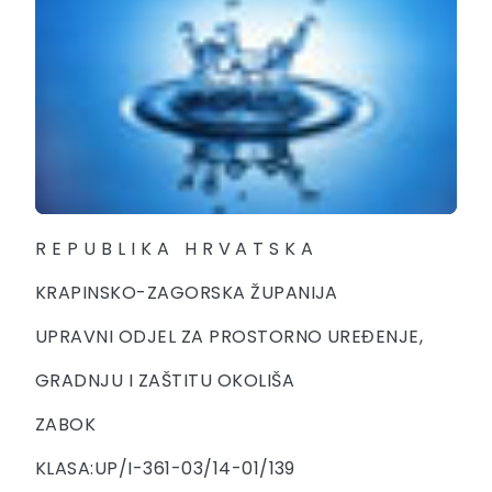
R E P U B L I K A H R V A T S K A
KRAPINSKO-ZAGORSKA ŽUPANIJA
UPRAVNI ODJEL ZA PROSTORNO UREĐENJE,
GRADNJU I ZAŠTITU OKOLIŠA
ZABOK
KLASA:UP/I-361-03/14-01/139