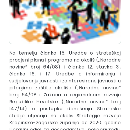
Na temelju članka 15. Uredbe o strateškoj
procjeni plana i programa na okoliš („Narodne
novine“ broj 64/08) i članka 12. stavka 3.,
članka 16. i 17. Uredbe o informiranju i
sudjelovanju javnosti i zainteresirane javnosti u
pitanjima zaštite okoliša („Narodne novine“
broj 64/08 i Zakona o regionalnom razvoju
Republike Hrvatske („Narodne novine“ broj
147/14) u postupku donošenja Strateške
studije utjecaja na okoliš Strategije razvoja
Krapinsko-zagorske županije do 2020. godine
Upravni odjel za gospodarstvo, poljoprivredu,