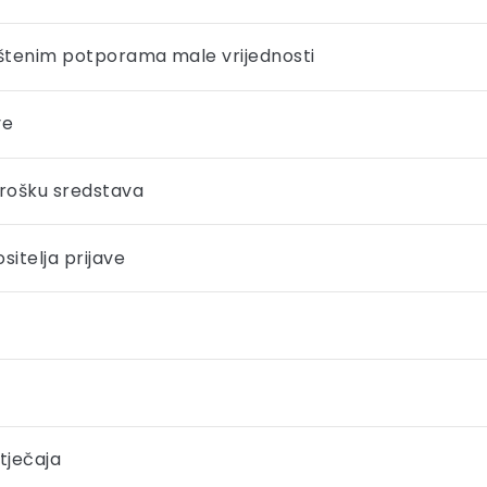
orištenim potporama male vrijednosti
ve
trošku sredstava
sitelja prijave
tječaja