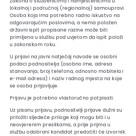
Zakona o službenicima i namještenicima u
lokalnoj i područnoj (regionalnoj) samoupravi.
Osoba koja ima potrebno radno iskustvo na
odgovarajućim poslovima, a nema položen
državni ispit propisane razine može biti
primljena u službu pod uvjetom da ispit položi
u zakonskom roku.
U prijavi na javni natječaj navode se osobni
podaci podnositelja (osobno ime, adresa
stanovanja, broj telefona, odnosno mobitela i
e-mail adresa) i naziv radnog mjesta na koje
se osoba prijavljuje.
Prijavu je potrebno vlastoručno potpisati.
Uz pisanu prijavu, podnositelji prijave dužni su
priložiti sljedeće priloge koji mogu biti i u
neovjerenim preslikama, a prije prijma u
službu odabrani kandidat predočiti će izvornik: