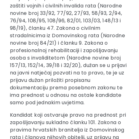
zaštiti vojnih i civilnih invalida rata (Narodne
novine broj 33/92, 77/92, 27/93, 58/93, 2/94,
76/94, 108/95, 108/96, 82/01, 103/03, 148/13 i
98/19), članku 47. Zakona o civilnim
stradalnicima iz Domovinskog rata (Narodne
novine broj 84/21) i članku 9. Zakona o
profesionalnoj rehabilitaciji i zapošljavanju
osoba s invaliditetom (Narodne novine broj
157/13, 152/14, 39/18 i 32/20), dužan se u prijavi
na javni natječaj pozvati na to pravo, te je uz
prijavu dužan priložiti propisanu
dokumentaciju prema posebnom zakonu te
ima prednost u odnosu na ostale kandidate
samo pod jednakim uvjetima.
Kandidat koji ostvaruje pravo na prednost pri
zapošljavanju sukladno članku 101. Zakona o
pravima hrvatskih branitelja iz Domovinskog
rata i članova njihovih obitelji, uz prijavu na