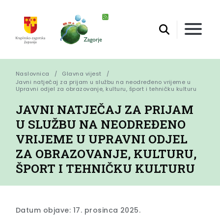
Naslovnica
Glavna vijest
Javni natječaj za prijam u službu na neodređeno vrijeme u 
Upravni odjel za obrazovanje, kulturu, šport i tehničku kulturu
JAVNI NATJEČAJ ZA PRIJAM
U SLUŽBU NA NEODREĐENO
VRIJEME U UPRAVNI ODJEL
ZA OBRAZOVANJE, KULTURU,
ŠPORT I TEHNIČKU KULTURU
Datum objave: 17. prosinca 2025.