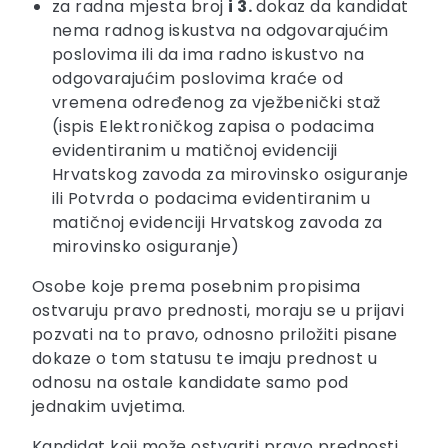
za radna mjesta broj
i 3.
dokaz da kandidat
nema radnog iskustva na odgovarajućim
poslovima ili da ima radno iskustvo na
odgovarajućim poslovima kraće od
vremena određenog za vježbenički staž
(ispis Elektroničkog zapisa o podacima
evidentiranim u matičnoj evidenciji
Hrvatskog zavoda za mirovinsko osiguranje
ili Potvrda o podacima evidentiranim u
matičnoj evidenciji Hrvatskog zavoda za
mirovinsko osiguranje)
Osobe koje prema posebnim propisima
ostvaruju pravo prednosti, moraju se u prijavi
pozvati na to pravo, odnosno priložiti pisane
dokaze o tom statusu te imaju prednost u
odnosu na ostale kandidate samo pod
jednakim uvjetima.
Kandidat koji može ostvariti pravo prednosti