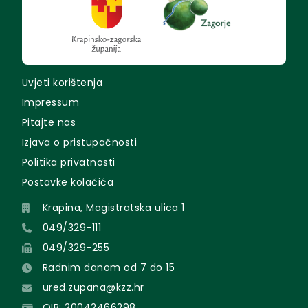
Uvjeti korištenja
Impressum
Pitajte nas
Izjava o pristupačnosti
Politika privatnosti
Postavke kolačića
Krapina, Magistratska ulica 1
049/329-111
049/329-255
Radnim danom od 7 do 15
ured.zupana@kzz.hr
OIB: 20042466298