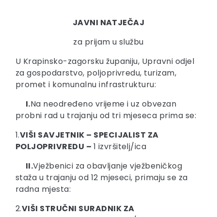
JAVNI NATJEČAJ
za prijam u službu
U Krapinsko-zagorsku županiju, Upravni odjel
za gospodarstvo, poljoprivredu, turizam,
promet i komunalnu infrastrukturu:
I.
Na neodređeno vrijeme i uz obvezan
probni rad u trajanju od tri mjeseca prima se:
1.
VIŠI SAVJETNIK – SPECIJALIST ZA
POLJOPRIVREDU –
1 izvršitelj/ica
II.
Vježbenici za obavljanje vježbeničkog
staža u trajanju od 12 mjeseci, primaju se za
radna mjesta:
2.
VIŠI STRUČNI SURADNIK ZA