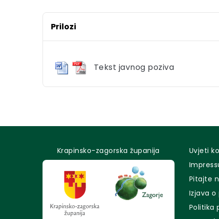
Prilozi
Tekst javnog poziva
Krapinsko-zagorska županija
Uvjeti k
Impres
Pitajte 
Izjava o
Politika