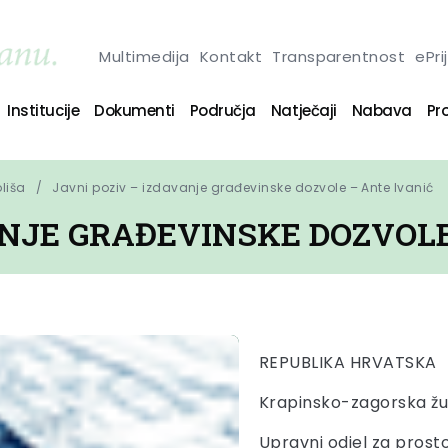
Multimedija
Kontakt
Transparentnost
ePri
Institucije
Dokumenti
Područja
Natječaji
Nabava
Pro
oliša
Javni poziv – izdavanje građevinske dozvole – Ante Ivanić
ANJE GRAĐEVINSKE DOZVOLE
REPUBLIKA HRVATSKA
Krapinsko-zagorska žu
Upravni odjel za prost