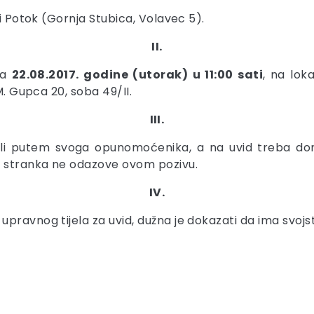
ni Potok (Gornja Stubica, Volavec 5).
II.
na
22.08.2017. godine (utorak) u 11:00 sati
, na lok
M. Gupca 20, soba 49/II.
III.
li putem svoga opunomoćenika, a na uvid treba doni
e stranka ne odazove ovom pozivu.
IV.
pravnog tijela za uvid, dužna je dokazati da ima svojs