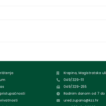
orištenja
Krapina, Magistratska uli
sum
049/329-111
nas
049/329-255
 pristupačnosti
Radnim danom od 7 do 
 privatnosti
ured.zupana@kzz.hr