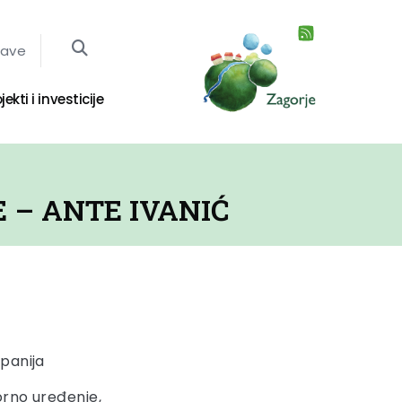
jave
jekti i investicije
 – ANTE IVANIĆ
panija
orno uređenje,