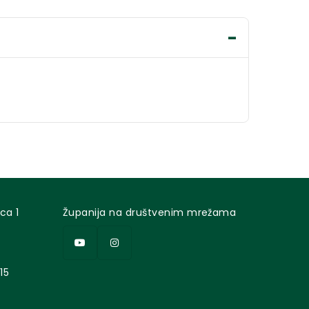
ca 1
Županija na društvenim mrežama
15