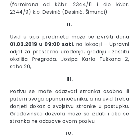
(formirana od kčbr. 2344/11 i dio kčbr.
2344/9) k.o. Desinić (Desinić, Šimunci).
II.
Uvid u spis predmeta može se izvršiti dana
01.02.2019 u 09:00 sati
, na lokaciji – Upravni
odjel za prostorno uređenje, gradnju i zaštitu
okoliša Pregrada, Josipa Karla Tuškana 2,
soba 20,.
III.
Pozivu se može odazvati stranka osobno ili
putem svoga opunomoćenika, a na uvid treba
donjeti dokaz o svojstvu stranke u postupku.
Građevinska dozvola može se izdati i ako se
stranka ne odazove ovom pozivu.
IV.