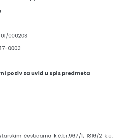
a
-01/000203
-17-0003
ni poziv za uvid u spis predmeta
arskim česticama k.č.br.967/1, 1816/2 k.o.