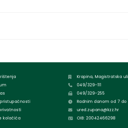
orištenja
Krapina, Magistratska uli
sum
049/329-111
nas
049/329-255
 pristupačnosti
Radnim danom od 7 do 
 privatnosti
ured.zupana@kzz.hr
e kolačića
OIB: 20042466298