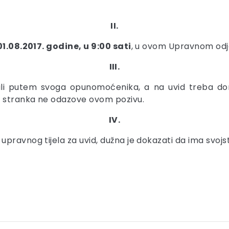
II.
01.08.2017. godine, u 9:00 sati
, u ovom Upravnom odje
III.
li putem svoga opunomoćenika, a na uvid treba don
e stranka ne odazove ovom pozivu.
IV.
pravnog tijela za uvid, dužna je dokazati da ima svojs