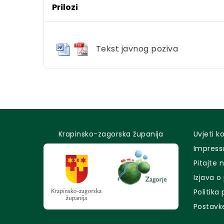
Prilozi
Tekst javnog poziva
Krapinsko-zagorska županija
Uvjeti k
Impres
Pitajte 
Izjava o
Politika
Postavk