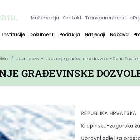
Multimedija
Kontakt
Transparentnost
ePri
Institucije
Dokumenti
Područja
Natječaji
Nabava
Pro
oliša
Javni poziv – izdavanje građevinske dozvole – Dario Toplak
ANJE GRAĐEVINSKE DOZVOL
REPUBLIKA HRVATSKA
Krapinsko-zagorska žu
Upravni odjel za prost