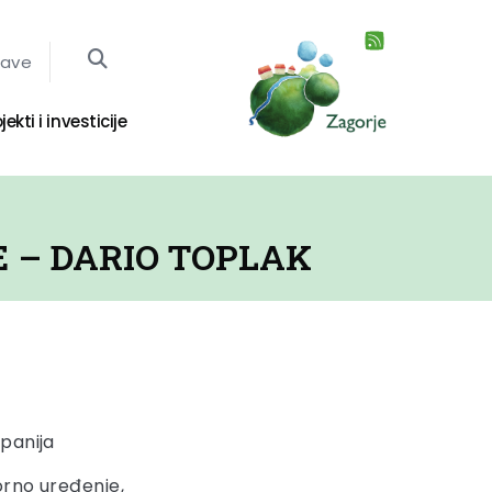
jave
jekti i investicije
E – DARIO TOPLAK
panija
orno uređenje,