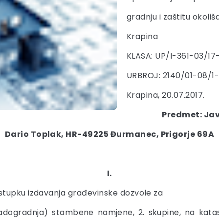
gradnju i zaštitu okoliš
Krapina
KLASA: UP/I-361-03/17
URBROJ: 2140/01-08/1
Krapina, 20.07.2017.
Predmet: Jav
Dario Toplak, HR-49225 Đurmanec, Prigorje 69A
I.
stupku izdavanja građevinske dozvole za
adogradnja) stambene namjene, 2. skupine, na katast