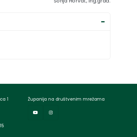
Sonja Horvat, ing.građ.
ca 1
Županija na društvenim mrežama
15