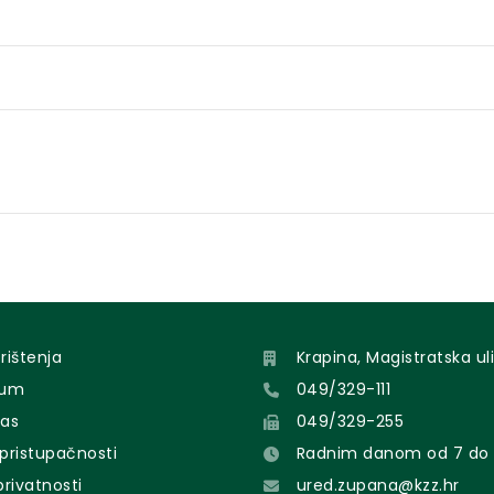
orištenja
Krapina, Magistratska uli
sum
049/329-111
nas
049/329-255
 pristupačnosti
Radnim danom od 7 do 
 privatnosti
ured.zupana@kzz.hr