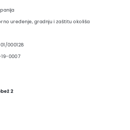
panija
rno uređenje, gradnju i zaštitu okoliša
-01/000128
-19-0007
bež 2