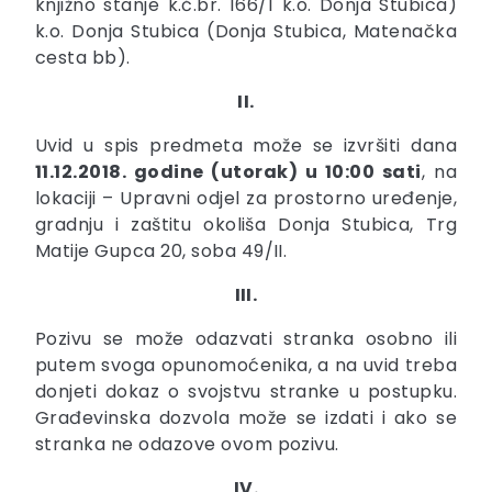
knjižno stanje k.č.br. 166/1 k.o. Donja Stubica)
k.o. Donja Stubica (Donja Stubica, Matenačka
cesta bb).
II.
Uvid u spis predmeta može se izvršiti dana
11.12.2018. godine (utorak) u 10:00 sati
, na
lokaciji – Upravni odjel za prostorno uređenje,
gradnju i zaštitu okoliša Donja Stubica, Trg
Matije Gupca 20, soba 49/II.
III.
Pozivu se može odazvati stranka osobno ili
putem svoga opunomoćenika, a na uvid treba
donjeti dokaz o svojstvu stranke u postupku.
Građevinska dozvola može se izdati i ako se
stranka ne odazove ovom pozivu.
IV.