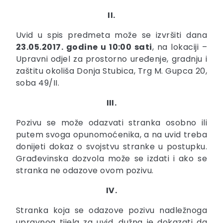
II.
Uvid u spis predmeta može se izvršiti dana
23.05.2017. godine u 10:00 sati
, na lokaciji –
Upravni odjel za prostorno uređenje, gradnju i
zaštitu okoliša Donja Stubica, Trg M. Gupca 20,
soba 49/II.
III.
Pozivu se može odazvati stranka osobno ili
putem svoga opunomoćenika, a na uvid treba
donijeti dokaz o svojstvu stranke u postupku.
Građevinska dozvola može se izdati i ako se
stranka ne odazove ovom pozivu.
IV.
Stranka koja se odazove pozivu nadležnoga
upravnog tijela za uvid, dužna je dokazati da