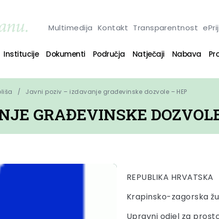
Multimedija
Kontakt
Transparentnost
ePri
Institucije
Dokumenti
Područja
Natječaji
Nabava
Pro
oliša
Javni poziv – izdavanje građevinske dozvole – HEP
ANJE GRAĐEVINSKE DOZVOLE
REPUBLIKA HRVATSKA
Krapinsko-zagorska žu
Upravni odjel za prosto