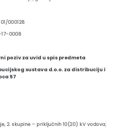
-01/000128
-17-0008
ni poziv za uvid u spis predmeta
ucijskog sustava d.o.o. za distribuciju i
pca 57
, 2. skupine – priključnih 10(20) kV vodova;