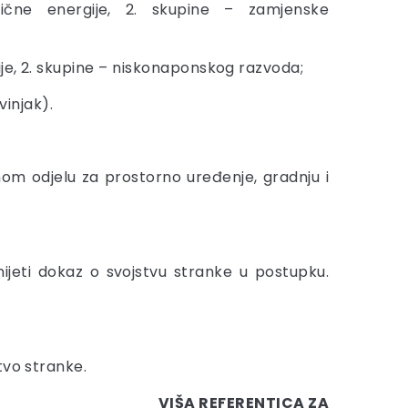
rične energije, 2. skupine – zamjenske
je, 2. skupine – niskonaponskog razvoda;
vinjak).
nom odjelu za prostorno uređenje, gradnju i
jeti dokaz o svojstvu stranke u postupku.
tvo stranke.
VIŠA REFERENTICA ZA