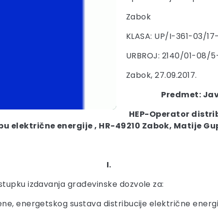
Zabok
KLASA: UP/I-361-03/17
URBROJ: 2140/01-08/5
Zabok, 27.09.2017.
Predmet: Jav
HEP-Operator distrib
bu električne energije , HR-49210 Zabok, Matije Gu
I.
stupku izdavanja građevinske dozvole za:
e, energetskog sustava distribucije električne energije