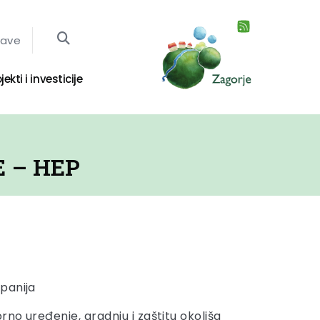
jave
jekti i investicije
 – HEP
panija
rno uređenje, gradnju i zaštitu okoliša