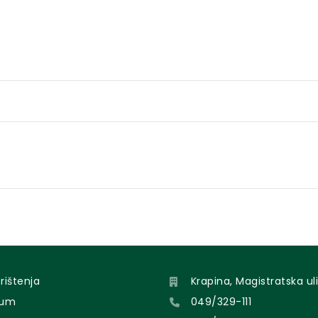
orištenja
Krapina, Magistratska uli
sum
049/329-111