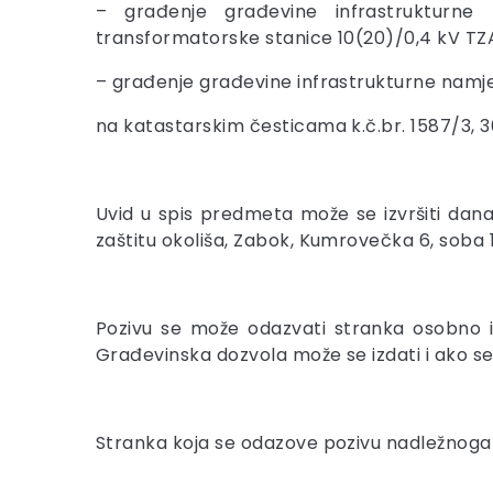
– građenje građevine infrastrukturne 
transformatorske stanice 10(20)/0,4 kV TZA
– građenje građevine infrastrukturne namje
na katastarskim česticama k.č.br. 1587/3, 309
Uvid u spis predmeta može se izvršiti dan
zaštitu okoliša, Zabok, Kumrovečka 6, soba 1
Pozivu se može odazvati stranka osobno i
Građevinska dozvola može se izdati i ako s
Stranka koja se odazove pozivu nadležnoga u