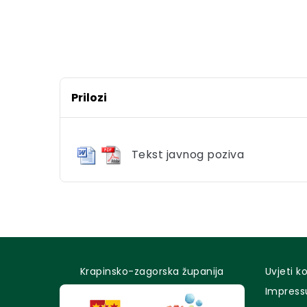
Prilozi
Tekst javnog poziva
Krapinsko-zagorska županija
Uvjeti k
Impres