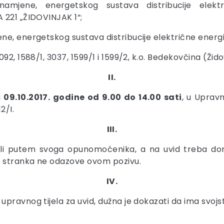
namjene, energetskog sustava distribucije elekt
 221 „ŽIDOVINJAK 1“;
ne, energetskog sustava distribucije električne energi
2, 1588/1, 3037, 1599/1 i 1599/2, k.o. Bedekovčina (Žido
II.
a
09.10.2017. godine od 9.00 do 14.00 sati
, u Uprav
2/I.
III.
li putem svoga opunomoćenika, a na uvid treba doni
e stranka ne odazove ovom pozivu.
IV.
pravnog tijela za uvid, dužna je dokazati da ima svojs