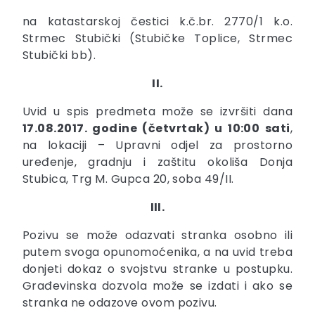
na katastarskoj čestici k.č.br. 2770/1 k.o.
Strmec Stubički (Stubičke Toplice, Strmec
Stubički bb).
II.
Uvid u spis predmeta može se izvršiti dana
17.08.2017. godine (četvrtak) u 10:00 sati
,
na lokaciji – Upravni odjel za prostorno
uređenje, gradnju i zaštitu okoliša Donja
Stubica, Trg M. Gupca 20, soba 49/II.
III.
Pozivu se može odazvati stranka osobno ili
putem svoga opunomoćenika, a na uvid treba
donjeti dokaz o svojstvu stranke u postupku.
Građevinska dozvola može se izdati i ako se
stranka ne odazove ovom pozivu.