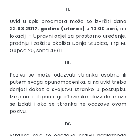
II.
Uvid u spis predmeta može se izvršiti dana
22.08.2017. godine (utorak) u 10:00 sati
, na
lokaciji – Upravni odjel za prostorno uređenje,
gradnju i zaštitu okoliša Donja Stubica, Trg M.
Gupca 20, soba 49/II.
III.
Pozivu se može odazvati stranka osobno ili
putem svoga opunomoćenika, a na uvid treba
donjeti dokaz o svojstvu stranke u postupku.
Izmjena i dopuna građevinske dozvole može
se izdati i ako se stranka ne odazove ovom
pozivu.
IV.
Stranka koja se odazove pozivu nadležnoga