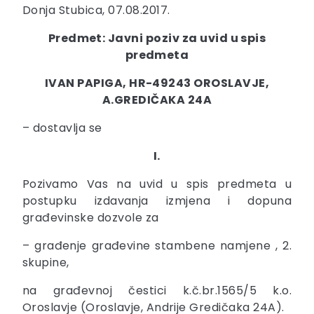
Donja Stubica, 07.08.2017.
Predmet: Javni poziv za uvid u spis
predmeta
IVAN PAPIGA, HR-49243 OROSLAVJE,
A.GREDIČAKA 24A
– dostavlja se
I.
Pozivamo Vas na uvid u spis predmeta u
postupku izdavanja izmjena i dopuna
građevinske dozvole za
– građenje građevine stambene namjene , 2.
skupine,
na građevnoj čestici k.č.br.1565/5 k.o.
Oroslavje (Oroslavje, Andrije Gredičaka 24A).