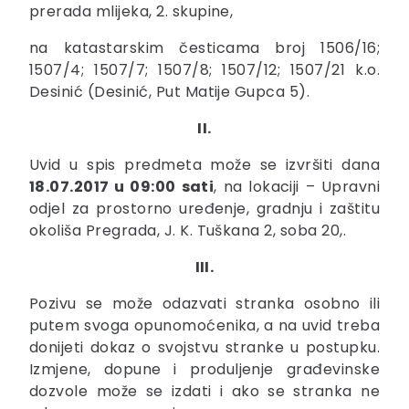
prerada mlijeka, 2. skupine,
na katastarskim česticama broj 1506/16;
1507/4; 1507/7; 1507/8; 1507/12; 1507/21 k.o.
Desinić (Desinić, Put Matije Gupca 5).
II.
Uvid u spis predmeta može se izvršiti dana
18.07.2017 u 09:00 sati
, na lokaciji – Upravni
odjel za prostorno uređenje, gradnju i zaštitu
okoliša Pregrada, J. K. Tuškana 2, soba 20,.
III.
Pozivu se može odazvati stranka osobno ili
putem svoga opunomoćenika, a na uvid treba
donijeti dokaz o svojstvu stranke u postupku.
Izmjene, dopune i produljenje građevinske
dozvole može se izdati i ako se stranka ne