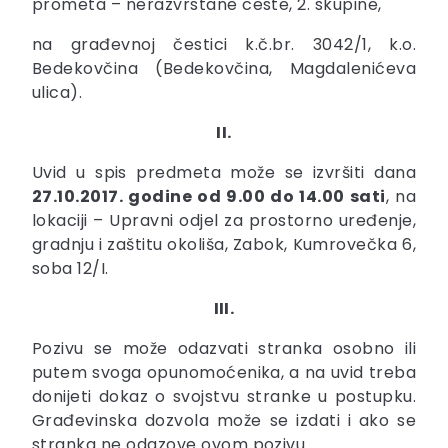
prometa – nerazvrstane ceste, 2. skupine,
na građevnoj čestici k.č.br. 3042/1, k.o.
Bedekovčina (Bedekovčina, Magdalenićeva
ulica).
II.
Uvid u spis predmeta može se izvršiti dana
27.10.2017. godine od 9.00 do 14.00 sati
, na
lokaciji – Upravni odjel za prostorno uređenje,
gradnju i zaštitu okoliša, Zabok, Kumrovečka 6,
soba 12/I.
III.
Pozivu se može odazvati stranka osobno ili
putem svoga opunomoćenika, a na uvid treba
donijeti dokaz o svojstvu stranke u postupku.
Građevinska dozvola može se izdati i ako se
stranka ne odazove ovom pozivu.