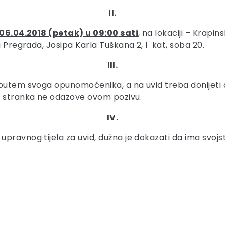
II.
06.04.2018 (petak) u 09:00
sati
, na lokaciji – Krapi
a Pregrada, Josipa Karla Tuškana 2, I kat, soba 20.
III.
 putem svoga opunomoćenika, a na uvid treba donijeti 
e stranka ne odazove ovom pozivu.
IV.
pravnog tijela za uvid, dužna je dokazati da ima svojs