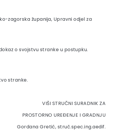
nsko-zagorska županija, Upravni odjel za
dokaz o svojstvu stranke u postupku.
tvo stranke.
VIŠI STRUČNI SURADNIK ZA
PROSTORNO UREĐENJE I GRADNJU
Gordana Gretić, struč.spec.ing.aedif.