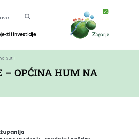
jave
jekti i investicije
a Sutli
E – OPĆINA HUM NA
A
 županija