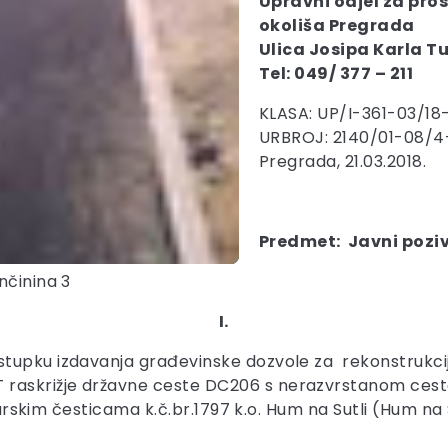
Upravni odjel za pro
okoliša Pregrada
Ulica Josipa Karla T
Tel: 049/ 377 – 211
KLASA: UP/I-361-03/18
URBROJ: 2140/01-08/4
Pregrada, 21.03.2018.
Predmet: Javni poziv
nčinina 3
I.
stupku izdavanja građevinske dozvole za rekonstrukci
raskrižje državne ceste DC206 s nerazvrstanom cest
tarskim česticama k.č.br.1797 k.o. Hum na Sutli (Hum na Sut