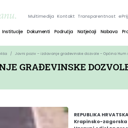
Multimedija
Kontakt
Transparentnost
ePri
Institucije
Dokumenti
Područja
Natječaji
Nabava
Pro
oliša
Javni poziv – izdavanje građevinske dozvole – Općina Hum n
VANJE GRAĐEVINSKE DOZVOL
REPUBLIKA HRVATSK
Krapinsko-zagorska