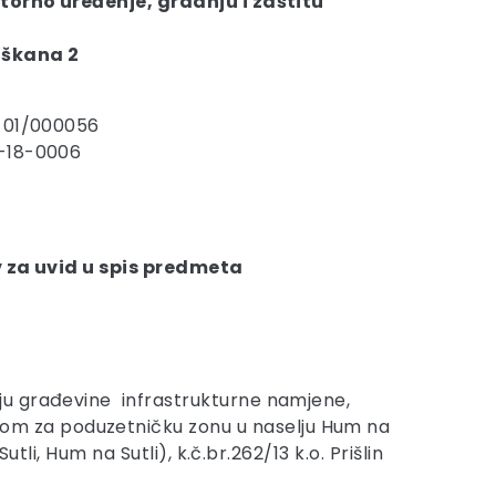
storno uređenje,
gradnju i zaštitu
uškana 2
-01/000056
-18-0006
 za uvid u spis predmeta
ju građevine infrastrukturne namjene,
om za poduzetničku zonu u naselju Hum na
li, Hum na Sutli), k.č.br.262/13 k.o. Prišlin