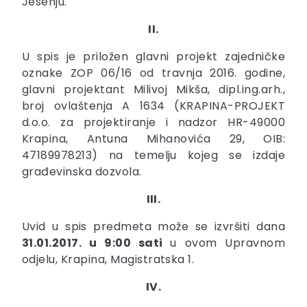
Jesenju.
II.
U spis je priložen glavni projekt zajedničke
oznake ZOP 06/16 od travnja 2016. godine,
glavni projektant Milivoj Mikša, dipl.ing.arh.,
broj ovlaštenja A 1634 (KRAPINA-PROJEKT
d.o.o. za projektiranje i nadzor HR-49000
Krapina, Antuna Mihanovića 29, OIB:
47189978213) na temelju kojeg se izdaje
građevinska dozvola.
III.
Uvid u spis predmeta može se izvršiti dana
31.01.2017. u 9:00 sati
u ovom Upravnom
odjelu, Krapina, Magistratska 1.
IV.