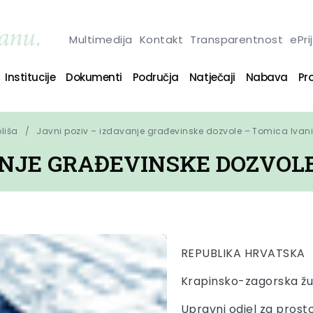
Multimedija
Kontakt
Transparentnost
ePri
Institucije
Dokumenti
Područja
Natječaji
Nabava
Pro
oliša
Javni poziv – izdavanje građevinske dozvole – Tomica Ivan
ANJE GRAĐEVINSKE DOZVOLE
REPUBLIKA HRVATSKA
Krapinsko-zagorska žu
Upravni odjel za prost