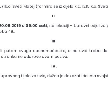
k.o. Sveti Matej (formira se iz dijela k.č. 1215 k.o. Svet
II.
20.05.2019 u 09:00 sati
, na lokaciji – Upravni odjel za
oba 49..
III.
li putem svoga opunomoćenika, a na uvid treba don
e stranka ne odazove ovom pozivu.
IV.
pravnog tijela za uvid, dužna je dokazati da ima svojs