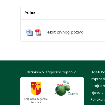
Prilozi
Tekst javnog poziva
Krapinsko-zagorska županija
Uvjeti k
Impres
Pitajte 
Izjava o
Politika