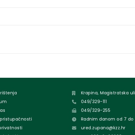
orištenja
Krapina, Magistratska uli
sum
049/329-111
nas
049/329-255
 pristupačnosti
Radnim danom od 7 do 
 privatnosti
ured.zupana@kzz.hr