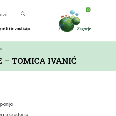
jave
jekti i investicije
ić
 – TOMICA IVANIĆ
panija
orno uređenje,