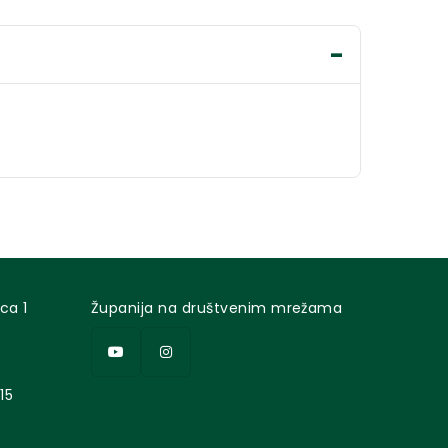
ca 1
Županija na društvenim mrežama
15