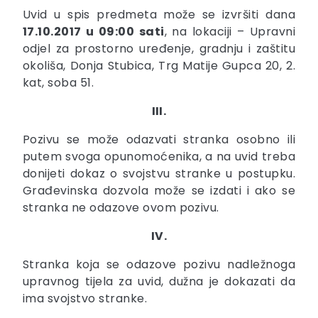
Uvid u spis predmeta može se izvršiti dana
17.10.2017 u 09:00 sati
, na lokaciji – Upravni
odjel za prostorno uređenje, gradnju i zaštitu
okoliša, Donja Stubica, Trg Matije Gupca 20, 2.
kat, soba 51.
III.
Pozivu se može odazvati stranka osobno ili
putem svoga opunomoćenika, a na uvid treba
donijeti dokaz o svojstvu stranke u postupku.
Građevinska dozvola može se izdati i ako se
stranka ne odazove ovom pozivu.
IV.
Stranka koja se odazove pozivu nadležnoga
upravnog tijela za uvid, dužna je dokazati da
ima svojstvo stranke.