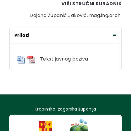
VIŠI STRUČNI SURADNIK
Dajana Županić Jaković, mag.ing.arch.
Prilozi
Tekst javnog poziva
Krapinsko-zagorska županija