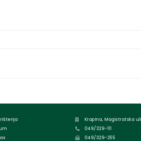
orištenja
Krapina, Magistratska uli
sum
049/329-111
nas
049/329-255