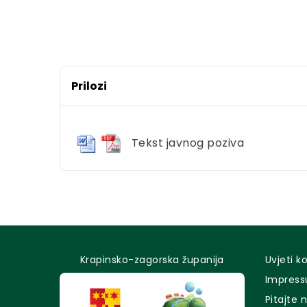
Prilozi
Tekst javnog poziva
Krapinsko-zagorska županija
Uvjeti k
Impres
Pitajte 