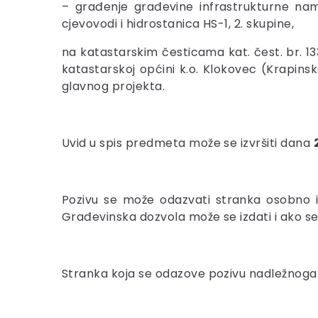
– građenje građevine infrastrukturne na
cjevovodi i hidrostanica HS-1, 2. skupine,
na katastarskim česticama kat. čest. br. 13
katastarskoj općini k.o. Klokovec (Krapinske
glavnog projekta.
Uvid u spis predmeta može se izvršiti dana
Pozivu se može odazvati stranka osobno i
Građevinska dozvola može se izdati i ako s
Stranka koja se odazove pozivu nadležnoga u