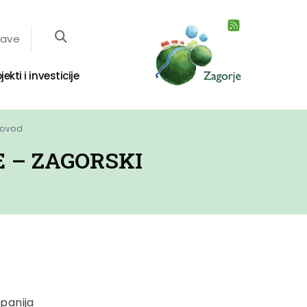
jave
jekti i investicije
dovod
E – ZAGORSKI
panija