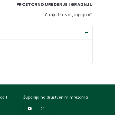
PROSTORNO UREĐENJE I GRADNJU
Sonja Horvat, ing.građ.
ca 1
Županija na društvenim mrežama