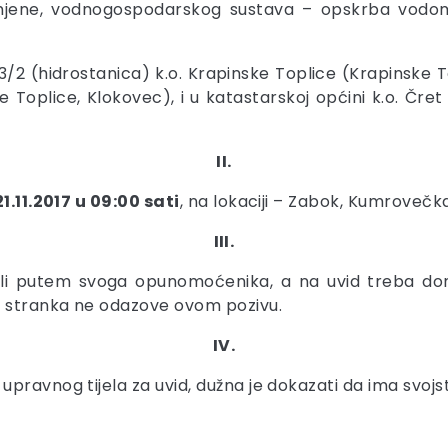
mjene, vodnogospodarskog sustava – opskrba vodom
3/2 (hidrostanica) k.o. Krapinske Toplice (Krapinske To
 Toplice, Klokovec), i u katastarskoj općini k.o. Čret
II.
21.11.2017 u 09:00 sati
, na lokaciji – Zabok, Kumrovečka
III.
li putem svoga opunomoćenika, a na uvid treba doni
e stranka ne odazove ovom pozivu.
IV.
pravnog tijela za uvid, dužna je dokazati da ima svojs