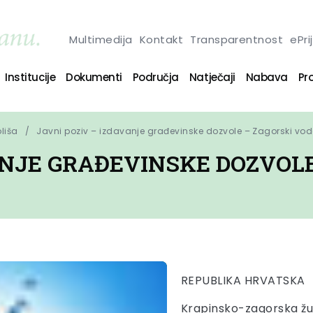
Multimedija
Kontakt
Transparentnost
ePri
Institucije
Dokumenti
Područja
Natječaji
Nabava
Pro
oliša
Javni poziv – izdavanje građevinske dozvole – Zagorski vo
ANJE GRAĐEVINSKE DOZVOL
REPUBLIKA HRVATSKA
Krapinsko-zagorska žu