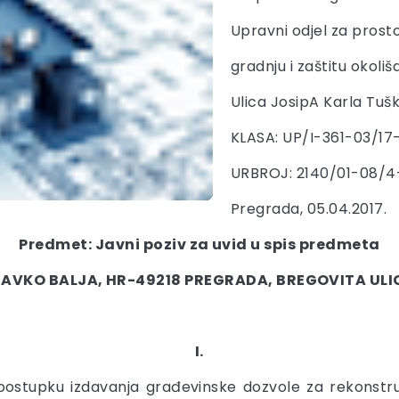
Upravni odjel za prost
gradnju i zaštitu okoli
Ulica JosipA Karla Tuš
KLASA: UP/I-361-03/1
URBROJ: 2140/01-08/4
Pregrada, 05.04.2017.
Predmet: Javni poziv za uvid u spis predmeta
AVKO BALJA, HR-49218 PREGRADA, BREGOVITA ULI
I.
ostupku izdavanja građevinske dozvole za rekonstru