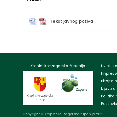
Tekst javnog poziva
Krapinsko-zagorska županija
Uvjeti k
Impres
Pitajte 
Izjava o
Politika
Postavk
Copyright © Krapinsko-zagorska županija 2026.