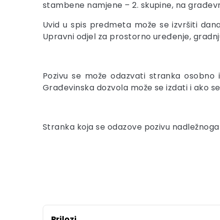
stambene namjene – 2. skupine, na građevnoj
Uvid u spis predmeta može se izvršiti da
Upravni odjel za prostorno uređenje, gradnju 
Pozivu se može odazvati stranka osobno i
Građevinska dozvola može se izdati i ako s
Stranka koja se odazove pozivu nadležnoga u
Prilozi