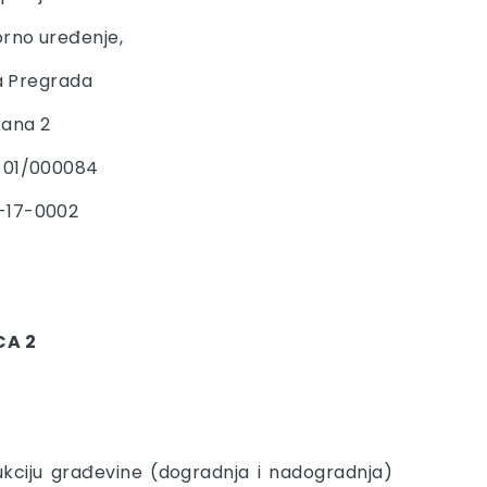
orno uređenje,
ša Pregrada
kana 2
7-01/000084
-17-0002
CA 2
kciju građevine (dogradnja i nadogradnja)