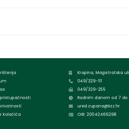
orištenja
Krapina, Magistratska uli
sum
049/329-111
nas
049/329-255
 pristupačnosti
Radnim danom od 7 do 
 privatnosti
ured.zupana@kzz.hr
e kolačića
OIB: 20042466298