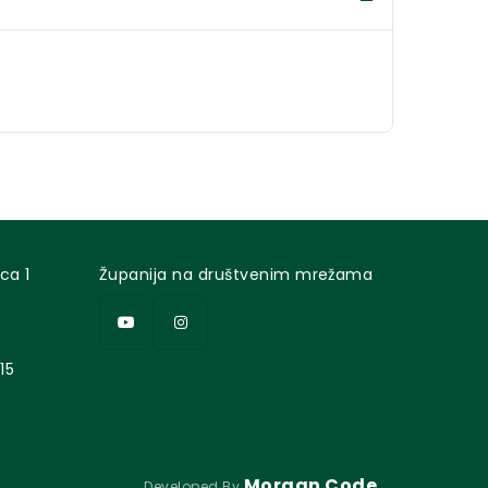
ca 1
Županija na društvenim mrežama
15
Morgan Code
Developed By