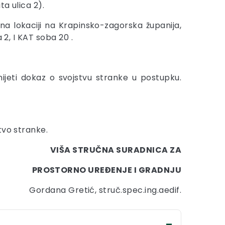
a ulica 2).
 na lokaciji na Krapinsko-zagorska županija,
 2, I KAT soba 20 .
jeti dokaz o svojstvu stranke u postupku.
tvo stranke.
VIŠA STRUČNA SURADNICA ZA
PROSTORNO UREĐENJE I GRADNJU
Gordana Gretić, struč.spec.ing.aedif.