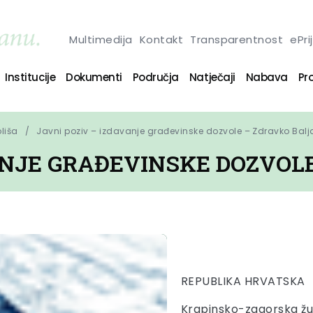
Multimedija
Kontakt
Transparentnost
ePri
Institucije
Dokumenti
Područja
Natječaji
Nabava
Pro
oliša
Javni poziv – izdavanje građevinske dozvole – Zdravko Balj
ANJE GRAĐEVINSKE DOZVOL
REPUBLIKA HRVATSKA
Krapinsko-zagorska žu