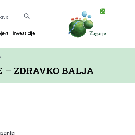
jave
jekti i investicije
a
E – ZDRAVKO BALJA
panija