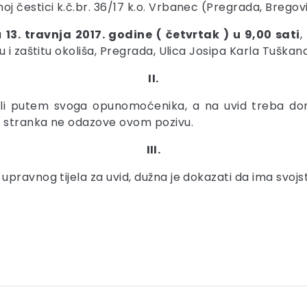
 čestici k.č.br. 36/17 k.o. Vrbanec (Pregrada, Bregovit
na
13. travnja 2017. godine ( četvrtak ) u 9,00 sati
,
i zaštitu okoliša, Pregrada, Ulica Josipa Karla Tuškana
II.
li putem svoga opunomoćenika, a na uvid treba doni
e stranka ne odazove ovom pozivu.
III.
pravnog tijela za uvid, dužna je dokazati da ima svojs