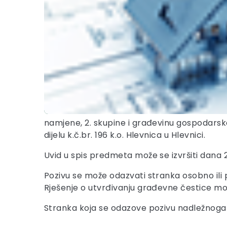
namjene, 2. skupine i građevinu gospodarske
dijelu k.č.br. 196 k.o. Hlevnica u Hlevnici.
Uvid u spis predmeta može se izvršiti dana 2
Pozivu se može odazvati stranka osobno ili
Rješenje o utvrđivanju građevne čestice mo
Stranka koja se odazove pozivu nadležnoga u