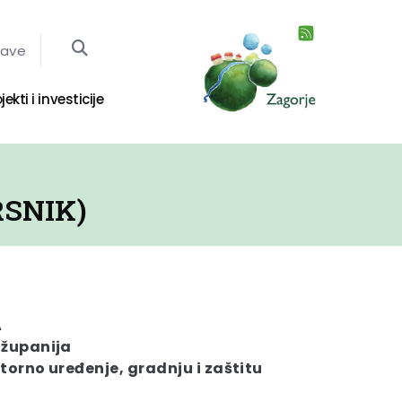
jave
jekti i investicije
RSNIK)
A
 županija
torno uređenje, gradnju i zaštitu