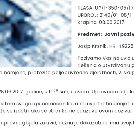
KLASA: UP/I-350-05/1
URBROJ: 2140/01-08/1
Krapina, 08.06.2017.
Predmet: Javni poziv
Josip Krsnik, HR-4922
Pozivamo Vas na uvid 
rješenja o utvrđivanj
 namjene, pretežito poljoprivredne djelatnosti, 2. skup
8.06.2017. godine, u 10
00
sati, u ovom Upravnom odjelu,
 putem svoga opunomoćenika, a na uvid treba donjeti d
že se izdati i ako se stranka ne odazove ovom pozivu.
pravnog tijela za uvid, dužna je dokazati da ima svojs