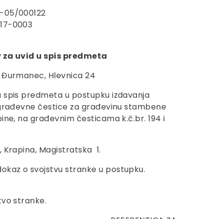
7-05/000122
-17-0003
 za uvid u spis predmeta
5 Đurmanec, Hlevnica 24
u spis predmeta u postupku izdavanja
u građevne čestice za građevinu stambene
ine, na građevnim česticama k.č.br. 194 i
 Krapina, Magistratska 1.
okaz o svojstvu stranke u postupku.
tvo stranke.