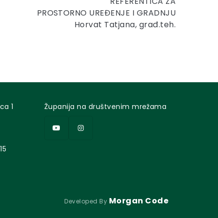
REFERENTICA ZA
PROSTORNO UREĐENJE I GRADNJU
Horvat Tatjana, građ.teh.
ca 1
Županija na društvenim mrežama
15
Morgan Code
Developed By