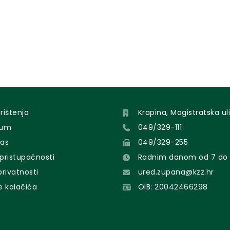
orištenja
Krapina, Magistratska uli
sum
049/329-111
nas
049/329-255
 pristupačnosti
Radnim danom od 7 do 
 privatnosti
ured.zupana@kzz.hr
e kolačića
OIB: 20042466298