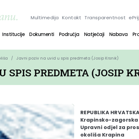
Multimedija
Kontakt
Transparentnost
ePri
Institucije
Dokumenti
Područja
Natječaji
Nabava
Pro
oliša
Javni poziv na uvid u spis predmeta (Josip Krsnik)
 U SPIS PREDMETA (JOSIP K
REPUBLIKA HRVATSK
Krapinsko-zagorska
Upravni odjel za pros
okoliša Krapina