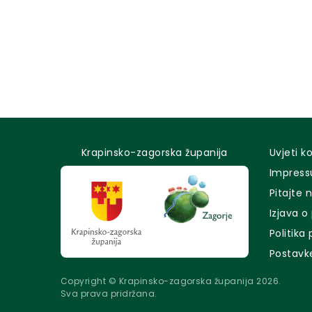
Krapinsko-zagorska županija
Uvjeti k
Impres
Pitajte 
Izjava o
Politika
Postavk
Copyright © Krapinsko-zagorska županija 2026.
Sva prava pridržana.