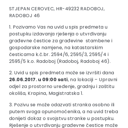
STJEPAN CEROVEC, HR-49232 RADOBOJ,
RADOBOJ 46
1. Pozivamo Vas na uvid u spis predmeta u
postupku izdavanja rješenja o utvrđivanju
građevne čestice za građevine stambene i
gospodarske namjene, na katastarskim
česticama k.č.br. 2594/6, 2595/3, 2595/4 i
2595/5 k.o. Radoboj (Radoboj, Radoboj 46).
2. Uvid u spis predmeta može se izvršiti dana
26.06.2017. u 09:00
sati
, na lokaciji – Upravni
odjel za prostorno uređenje, gradnju i zaštitu
okoliša, Krapina, Magistratska 1.
3. Pozivu se može odazvati stranka osobno ili
putem svoga opunomoćenika, a na uvid treba
donijeti dokaz o svojstvu stranke u postupku.
Rješenje o utvrđivanju građevne čestice može