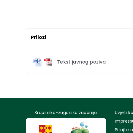
Prilozi
Tekst javnog poziva
Krapinsko-zagorska županija
Uvjeti k
Impres
Pitajte 