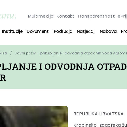
Multimedija
Kontakt
Transparentnost
ePri
Institucije
Dokumenti
Područja
Natječaji
Nabava
Pro
oliša
Javni poziv – prikupljanje i odvodnja otpadnih voda Aglome
PLJANJE I ODVODNJA OTPA
AR
REPUBLIKA HRVATSKA
Krapinsko-zagorska žu