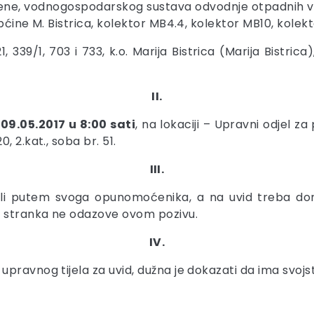
ene, vodnogospodarskog sustava odvodnje otpadnih vo
ćine M. Bistrica, kolektor MB4.4, kolektor MB10, kolekto
339/1, 703 i 733, k.o. Marija Bistrica (Marija Bistrica
II.
a
09.05.2017 u 8:00 sati
, na lokaciji – Upravni odjel za
 2.kat., soba br. 51.
III.
li putem svoga opunomoćenika, a na uvid treba doni
e stranka ne odazove ovom pozivu.
IV.
pravnog tijela za uvid, dužna je dokazati da ima svojs