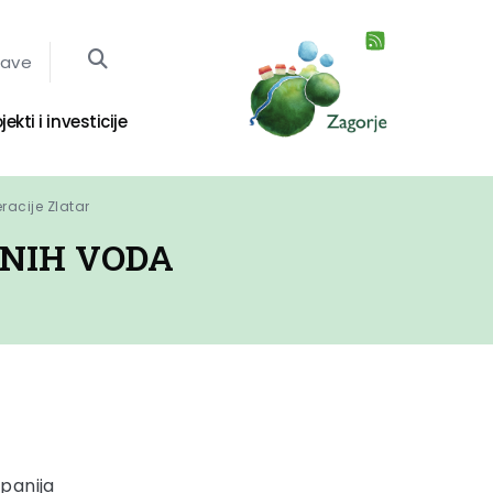
jave
jekti i investicije
racije Zlatar
DNIH VODA
panija