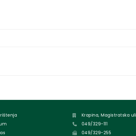
orištenja
Krapina, Magistratska uli
sum
049/329-111
nas
049/329-255