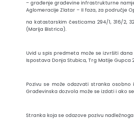
– građenje građevine infrastrukturne namj
Aglomeracije Zlatar – II faza, za područje Op
na katastarskim česticama 294/1, 316/2, 321, 
(Marija Bistrica).
Uvid u spis predmeta može se izvršiti dan
Ispostava Donja Stubica, Trg Matije Gupca 20,
Pozivu se može odazvati stranka osobno i
Građevinska dozvola može se izdati i ako s
Stranka koja se odazove pozivu nadležnoga u