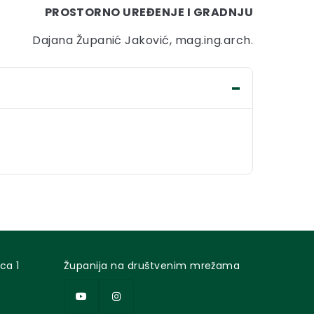
PROSTORNO UREĐENJE I GRADNJU
Dajana Županić Jaković, mag.ing.arch.
ca 1
Županija na društvenim mrežama