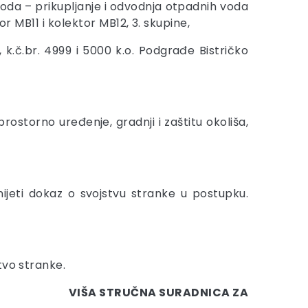
da – prikupljanje i odvodnja otpadnih voda
r MB11 i kolektor MB12, 3. skupine,
), k.č.br. 4999 i 5000 k.o. Podgrađe Bistričko
 prostorno uređenje, gradnji i zaštitu okoliša,
jeti dokaz o svojstvu stranke u postupku.
tvo stranke.
VIŠA STRUČNA SURADNICA ZA