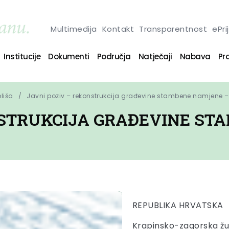
Multimedija
Kontakt
Transparentnost
ePri
Institucije
Dokumenti
Područja
Natječaji
Nabava
Pro
oliša
Javni poziv – rekonstrukcija građevine stambene namjene – 
NSTRUKCIJA GRAĐEVINE ST
REPUBLIKA HRVATSKA
Krapinsko-zagorska žu