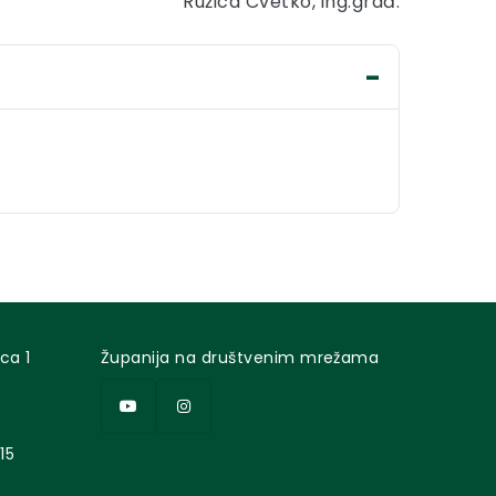
Ružica Cvetko, ing.građ.
ca 1
Županija na društvenim mrežama
15