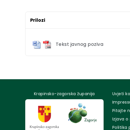
Prilozi
Tekst javnog poziva
Krapinsko-zagorska županija
Uvjeti k
Impres
Pitajte 
Izjava o
Politika