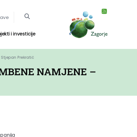
jave
jekti i investicije
Stjepan Prekratić
AMBENE NAMJENE –
panija