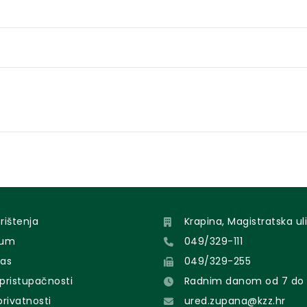
orištenja
Krapina, Magistratska uli
sum
049/329-111
nas
049/329-255
 pristupačnosti
Radnim danom od 7 do 
 privatnosti
ured.zupana@kzz.hr