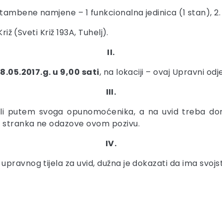
ambene namjene – 1 funkcionalna jedinica (1 stan), 2.
riž (Sveti Križ 193A, Tuhelj).
II.
18.05.2017.g. u 9,00 sati
, na lokaciji – ovaj Upravni odje
III.
li putem svoga opunomoćenika, a na uvid treba doni
e stranka ne odazove ovom pozivu.
IV.
pravnog tijela za uvid, dužna je dokazati da ima svojs