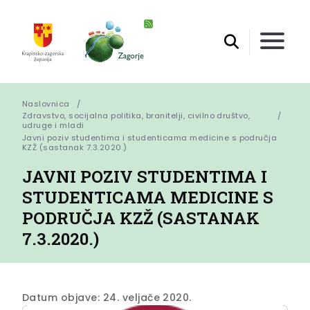
Naslovnica
Zdravstvo, socijalna politika, branitelji, civilno društvo,
udruge i mladi
Javni poziv studentima i studenticama medicine s područja 
KZŽ (sastanak 7.3.2020.)
JAVNI POZIV STUDENTIMA I
STUDENTICAMA MEDICINE S
PODRUČJA KZŽ (SASTANAK
7.3.2020.)
Datum objave: 24. veljače 2020.