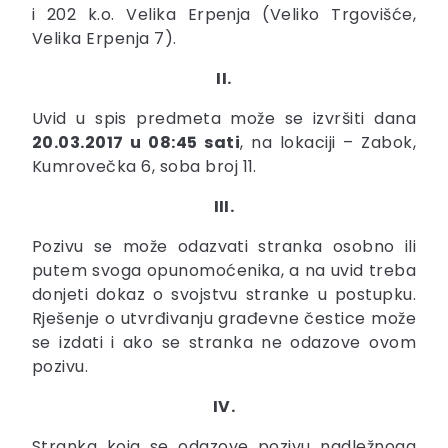
i 202 k.o. Velika Erpenja (Veliko Trgovišće,
Velika Erpenja 7).
II.
Uvid u spis predmeta može se izvršiti dana
20.03.2017 u 08:45 sati
, na lokaciji – Zabok,
Kumrovečka 6, soba broj 11.
III.
Pozivu se može odazvati stranka osobno ili
putem svoga opunomoćenika, a na uvid treba
donjeti dokaz o svojstvu stranke u postupku.
Rješenje o utvrđivanju građevne čestice može
se izdati i ako se stranka ne odazove ovom
pozivu.
IV.
Stranka koja se odazove pozivu nadležnoga