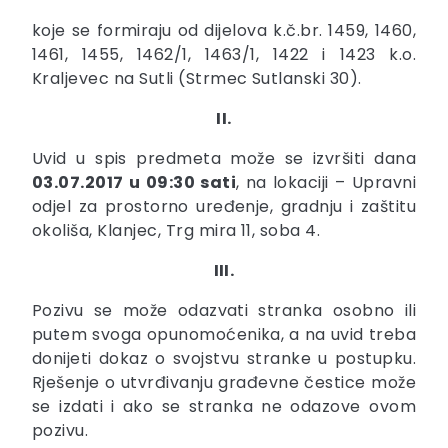
koje se formiraju od dijelova k.č.br. 1459, 1460,
1461, 1455, 1462/1, 1463/1, 1422 i 1423 k.o.
Kraljevec na Sutli (Strmec Sutlanski 30).
II.
Uvid u spis predmeta može se izvršiti dana
03.07.2017 u 09:30 sati
, na lokaciji – Upravni
odjel za prostorno uređenje, gradnju i zaštitu
okoliša, Klanjec, Trg mira 11, soba 4.
III.
Pozivu se može odazvati stranka osobno ili
putem svoga opunomoćenika, a na uvid treba
donijeti dokaz o svojstvu stranke u postupku.
Rješenje o utvrđivanju građevne čestice može
se izdati i ako se stranka ne odazove ovom
pozivu.