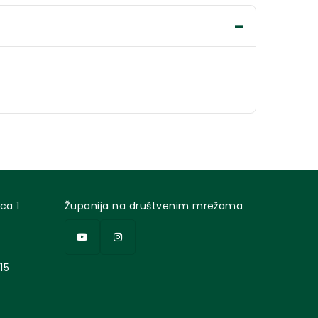
ca 1
Županija na društvenim mrežama
15