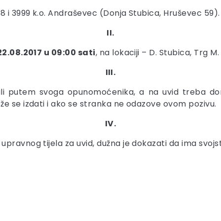
8 i 3999 k.o. Andraševec (Donja Stubica, Hruševec 59).
II.
22.08.2017 u 09:00 sati
, na lokaciji – D. Stubica, Trg M
III.
li putem svoga opunomoćenika, a na uvid treba don
že se izdati i ako se stranka ne odazove ovom pozivu.
IV.
pravnog tijela za uvid, dužna je dokazati da ima svojs