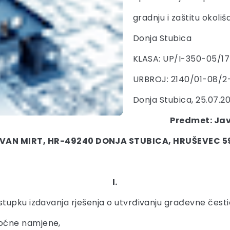
gradnju i zaštitu okoliš
Donja Stubica
KLASA: UP/I-350-05/1
URBROJ: 2140/01-08/2
Donja Stubica, 25.07.20
Predmet: Jav
IVAN MIRT, HR-49240 DONJA STUBICA, HRUŠEVEC 5
I.
tupku izdavanja rješenja o utvrđivanju građevne česti
oćne namjene,