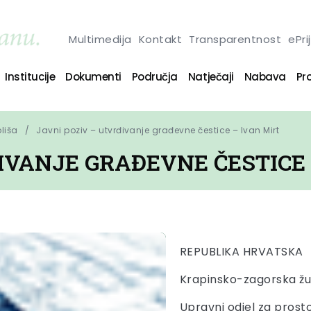
Multimedija
Kontakt
Transparentnost
ePri
Institucije
Dokumenti
Područja
Natječaji
Nabava
Pro
oliša
Javni poziv – utvrđivanje građevne čestice – Ivan Mirt
IVANJE GRAĐEVNE ČESTICE 
REPUBLIKA HRVATSKA
Krapinsko-zagorska žu
Upravni odjel za prost