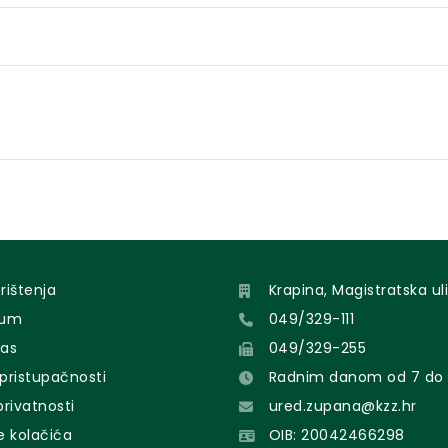
orištenja
Krapina, Magistratska uli
sum
049/329-111
nas
049/329-255
 pristupačnosti
Radnim danom od 7 do 
 privatnosti
ured.zupana@kzz.hr
e kolačića
OIB: 20042466298