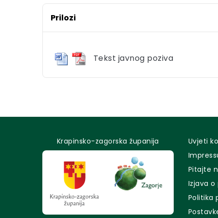
Prilozi
Tekst javnog poziva
Krapinsko-zagorska županija
Uvjeti k
Impres
Pitajte 
Izjava o
Politika
Postavk