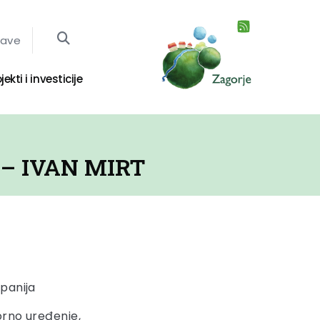
jave
jekti i investicije
– IVAN MIRT
panija
orno uređenje,