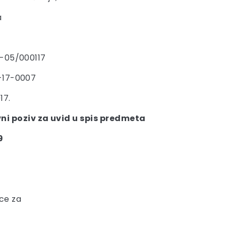
a
7-05/000117
-17-0007
17.
ni poziv za uvid u spis predmeta
9
ce za