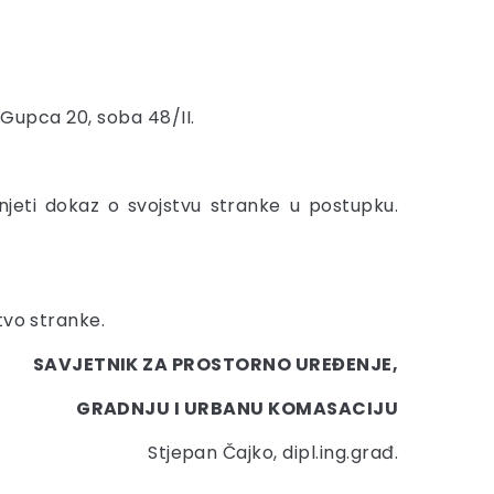
. Gupca 20, soba 48/II.
jeti dokaz o svojstvu stranke u postupku.
tvo stranke.
SAVJETNIK ZA PROSTORNO UREĐENJE,
GRADNJU I URBANU KOMASACIJU
Stjepan Čajko, dipl.ing.građ.