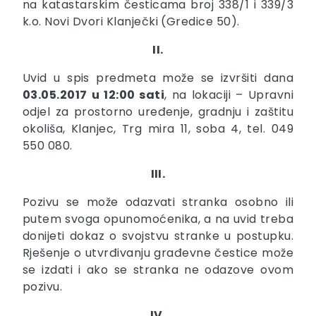
na katastarskim česticama broj 338/1 i 339/3
k.o. Novi Dvori Klanječki (Gredice 50).
II.
Uvid u spis predmeta može se izvršiti dana
03.05.2017 u 12:00 sati
, na lokaciji – Upravni
odjel za prostorno uređenje, gradnju i zaštitu
okoliša, Klanjec, Trg mira 11, soba 4, tel. 049
550 080.
III.
Pozivu se može odazvati stranka osobno ili
putem svoga opunomoćenika, a na uvid treba
donijeti dokaz o svojstvu stranke u postupku.
Rješenje o utvrđivanju građevne čestice može
se izdati i ako se stranka ne odazove ovom
pozivu.
IV.