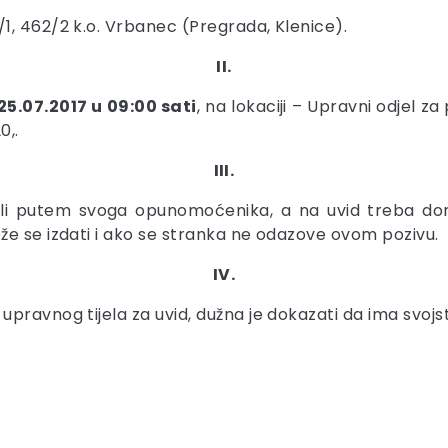
1, 462/2 k.o. Vrbanec (Pregrada, Klenice).
II.
25.07.2017 u 09:00 sati
, na lokaciji – Upravni odjel z
0,.
III.
li putem svoga opunomoćenika, a na uvid treba doni
že se izdati i ako se stranka ne odazove ovom pozivu.
IV.
pravnog tijela za uvid, dužna je dokazati da ima svojs