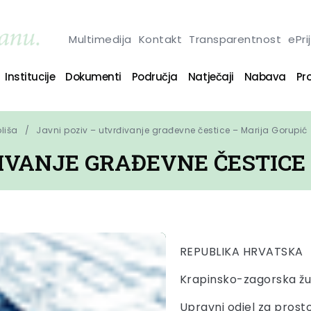
Multimedija
Kontakt
Transparentnost
ePri
Institucije
Dokumenti
Područja
Natječaji
Nabava
Pro
oliša
Javni poziv – utvrđivanje građevne čestice – Marija Gorupić
IVANJE GRAĐEVNE ČESTICE
REPUBLIKA HRVATSKA
Krapinsko-zagorska žu
Upravni odjel za prost