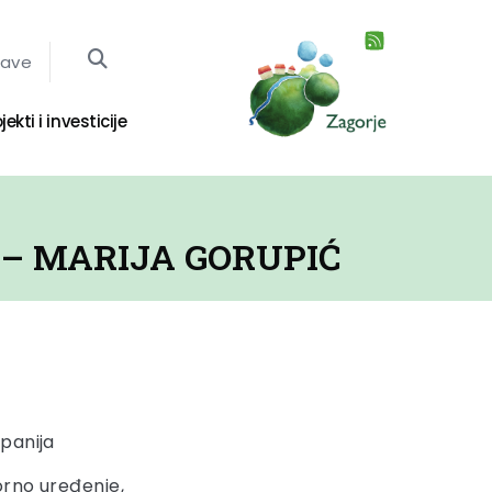
jave
jekti i investicije
 – MARIJA GORUPIĆ
panija
orno uređenje,