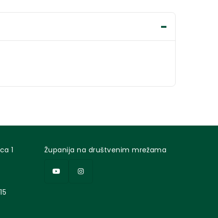
ca 1
Županija na društvenim mrežama
15