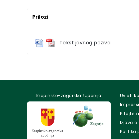
Prilozi
Tekst javnog poziva
Krapinsko-zagorska županija
Uvjeti k
Impres
Pitajte 
Izjava o
Politika