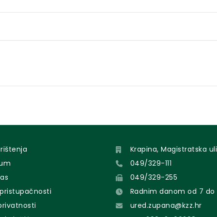
orištenja
Krapina, Magistratska uli
sum
049/329-111
nas
049/329-255
 pristupačnosti
Radnim danom od 7 do 
 privatnosti
ured.zupana@kzz.hr