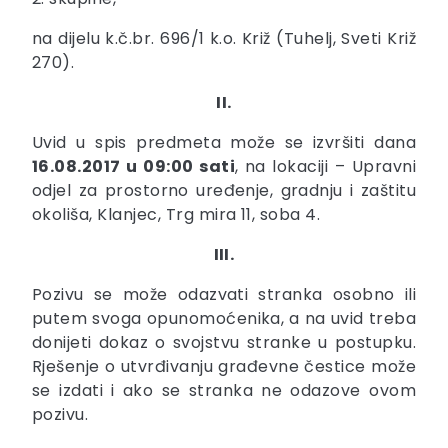
na dijelu k.č.br. 696/1 k.o. Križ (Tuhelj, Sveti Križ
270).
II.
Uvid u spis predmeta može se izvršiti dana
16.08.2017 u 09:00 sati
, na lokaciji – Upravni
odjel za prostorno uređenje, gradnju i zaštitu
okoliša, Klanjec, Trg mira 11, soba 4.
III.
Pozivu se može odazvati stranka osobno ili
putem svoga opunomoćenika, a na uvid treba
donijeti dokaz o svojstvu stranke u postupku.
Rješenje o utvrđivanju građevne čestice može
se izdati i ako se stranka ne odazove ovom
pozivu.