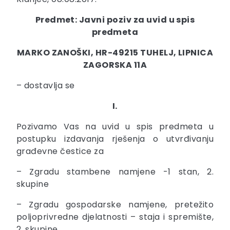
Predmet: Javni poziv za uvid u spis
predmeta
MARKO ZANOŠKI, HR-49215 TUHELJ, LIPNICA
ZAGORSKA 11A
– dostavlja se
I.
Pozivamo Vas na uvid u spis predmeta u
postupku izdavanja rješenja o utvrđivanju
građevne čestice za
– Zgradu stambene namjene -1 stan, 2.
skupine
– Zgradu gospodarske namjene, pretežito
poljoprivredne djelatnosti – staja i spremište,
2. skupine,