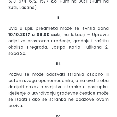
5/3, 5/4, 6/2, 15/7 k.o. Hum na Sutli (Hum na
Sutli, Lastine).
II.
Uvid u spis predmeta može se izvršiti dana
10.10.2017 u 09:00 sati
, na lokaciji – Upravni
odjel za prostorno uređenje, gradnju i zaštitu
okoliša Pregrada, Josipa Karla Tuškana 2,
soba 20.
III.
Pozivu se može odazvati stranka osobno ili
putem svoga opunomoćenika, a na uvid treba
donijeti dokaz o svojstvu stranke u postupku.
Rješenje o utvrđivanju građevne čestice može
se izdati i ako se stranka ne odazove ovom
pozivu.
IV.