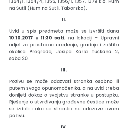
1354/1, 1354/4, 1355, 1356/1, 1357, 1379 k.o. Hum
na Sutli (Hum na Sutli, Taborsko).
II.
Uvid u spis predmeta može se izvršiti dana
10.10.2017 u 11:30 sati
, na lokaciji – Upravni
odjel za prostorno uređenje, gradnju i zaštitu
okoliša Pregrada, Josipa Karla Tuškana 2,
soba 20.
III.
Pozivu se može odazvati stranka osobno ili
putem svoga opunomoćenika, a na uvid treba
donijeti dokaz o svojstvu stranke u postupku.
Rješenje o utvrđivanju građevne čestice može
se izdati i ako se stranka ne odazove ovom
pozivu.
IV.