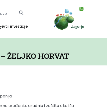
jave
jekti i investicije
 – ŽELJKO HORVAT
panija
rno uređenje, gradnju i zaštitu okoliša