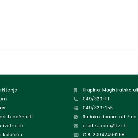
orištenja
Krapina, Magistratska uli
sum
049/329-111
nas
049/329-255
 pristupačnosti
Radnim danom od 7 do 
 privatnosti
ured.zupana@kzz.hr
e kolačića
OIB: 20042466298