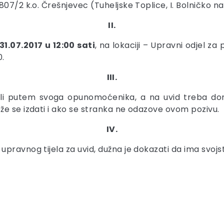
07/2 k.o. Črešnjevec (Tuheljske Toplice, I. Bolničko nas
II.
31.07.2017 u 12:00 sati
, na lokaciji – Upravni odjel za
0.
III.
li putem svoga opunomoćenika, a na uvid treba doni
že se izdati i ako se stranka ne odazove ovom pozivu.
IV.
pravnog tijela za uvid, dužna je dokazati da ima svojs