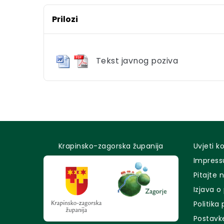
Prilozi
Tekst javnog poziva
Krapinsko-zagorska županija
Uvjeti k
Impres
Pitajte 
Izjava o
Politika
Postavk