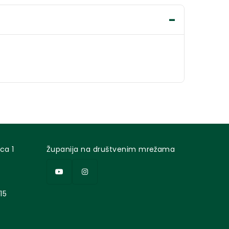
ca 1
Županija na društvenim mrežama
15