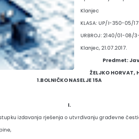
Klanjec
KLASA: UP/I-350-05/1
URBROJ: 2140/01-08/3
Klanjec, 21.07.2017.
Predmet: Jav
ŽELJKO HORVAT, H
1.BOLNIČKO NASELJE 15A
I.
tupku izdavanja rješenja o utvrđivanju građevne česti
pine,