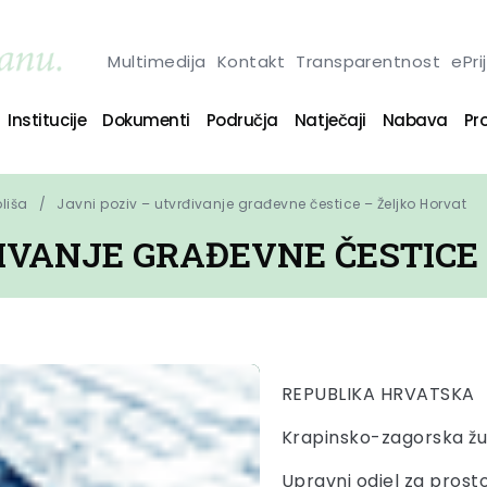
Multimedija
Kontakt
Transparentnost
ePri
Institucije
Dokumenti
Područja
Natječaji
Nabava
Pro
oliša
Javni poziv – utvrđivanje građevne čestice – Željko Horvat
IVANJE GRAĐEVNE ČESTICE
REPUBLIKA HRVATSKA
Krapinsko-zagorska žu
Upravni odjel za prosto