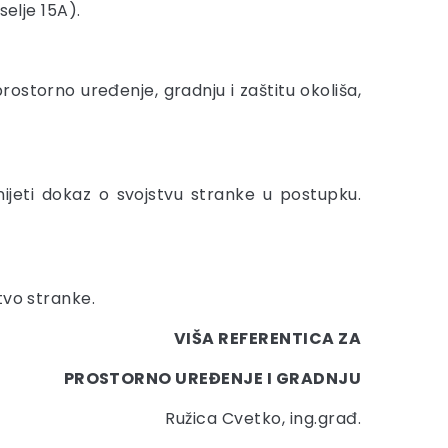
elje 15A).
 prostorno uređenje, gradnju i zaštitu okoliša,
jeti dokaz o svojstvu stranke u postupku.
tvo stranke.
VIŠA REFERENTICA ZA
PROSTORNO UREĐENJE I GRADNJU
Ružica Cvetko, ing.građ.