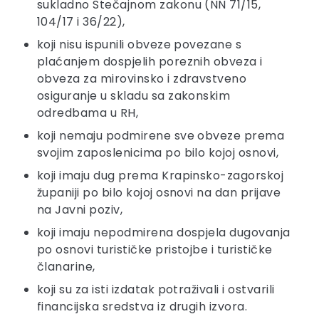
sukladno Stečajnom zakonu (NN 71/15,
104/17 i 36/22),
koji nisu ispunili obveze povezane s
plaćanjem dospjelih poreznih obveza i
obveza za mirovinsko i zdravstveno
osiguranje u skladu sa zakonskim
odredbama u RH,
koji nemaju podmirene sve obveze prema
svojim zaposlenicima po bilo kojoj osnovi,
koji imaju dug prema Krapinsko-zagorskoj
županiji po bilo kojoj osnovi na dan prijave
na Javni poziv,
koji imaju nepodmirena dospjela dugovanja
po osnovi turističke pristojbe i turističke
članarine,
koji su za isti izdatak potraživali i ostvarili
financijska sredstva iz drugih izvora.