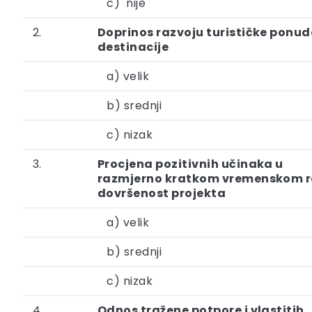
c) nije
2.
Doprinos razvoju turističke ponud
destinacije
a) velik
b) srednji
c) nizak
3.
Procjena pozitivnih učinaka u
razmjerno kratkom vremenskom r
dovršenost projekta
a) velik
b) srednji
c) nizak
4.
Odnos tražene potpore i vlastitih