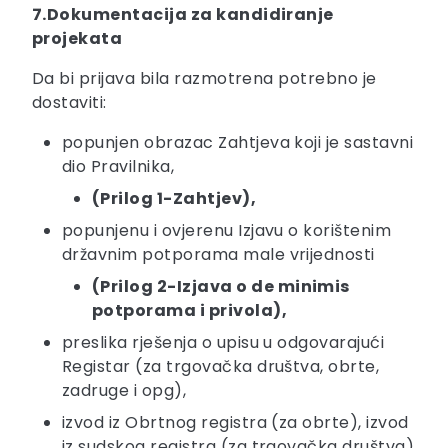
7.Dokumentacija za kandidiranje
projekata
Da bi prijava bila razmotrena potrebno je
dostaviti:
popunjen obrazac Zahtjeva koji je sastavni
dio Pravilnika,
(Prilog 1-Zahtjev),
popunjenu i ovjerenu Izjavu o korištenim
državnim potporama male vrijednosti
(Prilog 2-Izjava o de minimis
potporama i privola),
preslika rješenja o upisu u odgovarajući
Registar (za trgovačka društva, obrte,
zadruge i opg),
izvod iz Obrtnog registra (za obrte), izvod
iz sudskog registra (za trgovačka društva)