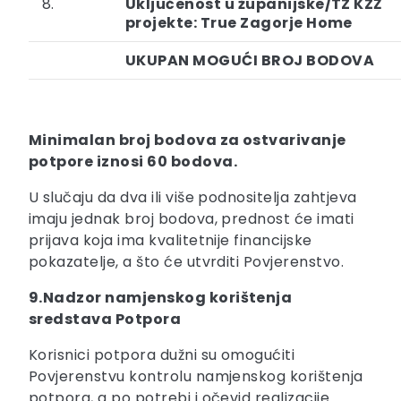
8.
Uključenost u županijske/TZ KZŽ
projekte: True Zagorje Home
UKUPAN MOGUĆI BROJ BODOVA
Minimalan broj bodova za ostvarivanje
potpore iznosi 60 bodova.
U slučaju da dva ili više podnositelja zahtjeva
imaju jednak broj bodova, prednost će imati
prijava koja ima kvalitetnije financijske
pokazatelje, a što će utvrditi Povjerenstvo.
9.Nadzor namjenskog korištenja
sredstava Potpora
Korisnici potpora dužni su omogućiti
Povjerenstvu kontrolu namjenskog korištenja
potpora, a po potrebi i očevid realizacije