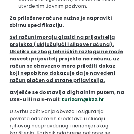
utvrđenim Javnim pozivom.
Za priložene račune nužno je napraviti
zbirnu specifikaciju.
Svi računi moraju glasiti na prijavitelja
projekta (uključujući i slipove računa).
Ukoliko se zbog tehničkih razloga ne može
navesti prijavitelj projekta na računu, uz
račun se obavezno mora priložiti dokaz
koji nepobitno dokazuje da je navedeni
račun plaćen od strane prijavitelja.
Izvješće se dostavlja digitalnim putem, na
USB-u ili na E-mail:
turizam@kzz.hr
U svrhu poštivanja obveza i osiguranja
povrata odobrenih sredstava u slučaju
njihovog neopravdanog i nenamjenskog
korištenja, Korisnik odobrene potpore se