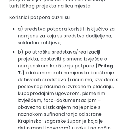
turističkog projekta na licu mjesta.
Korisnici potpora dužni su:
a) sredstva potpora koristiti isključivo za
namjenu za koju su sredstva dodijeljena,
sukladno zahtjevu,
b) po utrošku sredstava/realizaciji
projekta, dostaviti pismeno izvješće o
namjenskom korištenju potpore
(Prilog
7.)
i dokumentirati namjensko korištenje
dobivenih sredstava (računima, izvodom s
poslovnog računa o izvršenom plaćanju,
kupoprodajnim ugovorom, pismenim
izvješćem, foto-dokumentacijom –
obavezno s isticanjem naljepnice s
naznakom sufinanciranja od strane
Krapinsko-zagorske županije koja je
definirana Ugovorom) u roku i na način