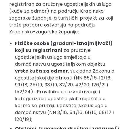
registriran za pružanje ugostiteljskih usluga
(kuće za odmor) na području Krapinsko-
zagorske županije; a turistički projekt za koji
traže potporu ostvaruju na području
Krapinsko-zagorske županije:
Fizičke osobe (građani-iznajmljivači)
koji su registrirani
za pružanje
ugostiteljskih usluga smještaja u
domaćinstvu u ugostiteljskom objektu
vrste kuća za odmor
, sukladno Zakonu o
ugostiteljskoj djelatnosti (NN 85/15, 12/16,
99/18, 25/19, 98/19, 32/20, 42/20, 126/21 i
152/24) i Pravilniku o razvrstavanju i
kategorizaciji ugostiteljskih objekata u
kojima se pružaju ugostiteljske usluge u
domaćinstvu (NN 3/16, 54/16, 61/16, 69/17 i
120/19);
Obrtnici, trgovačka društva i zadruge (i