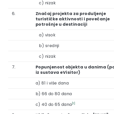
c) nizak
6.
Značaj projekta za produljenje
turističke aktivnosti i povećanje
potrošnje u destinaciji
a) visok
b) srednji
c) nizak
7.
Popunjenost objekta u danima (p
iz sustava eVisitor)
a) 81 i više dana
b) 66 do 80 dana
c) 40 do 65 dana
[1]