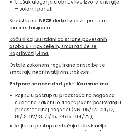
trošak ulaganja u obnovljive izvore energije
– solarni paneli
Sredstva se
NEĆE
dodjeljivati za potporu
manifestacijama.
Računi koji su izdani od strane povezanih
osoba s Prijaviteljem, smatrati će se
neprihvatljivima.
Ostale zakonom regulirane pristojbe se
smatraju neprihvatljivim troškom.
Potpore se neće dodijeliti Korisnicima:
koji su u postupku predstečajne nagodbe
sukladno Zakonu o financijskom poslovanju i
predstečajnoj nagodbi (NN 108/12, 144/12,
81/13, 112/13, 71/15, 78/15 i 114/22),
koji su u postupku stečaja ili likvidacije