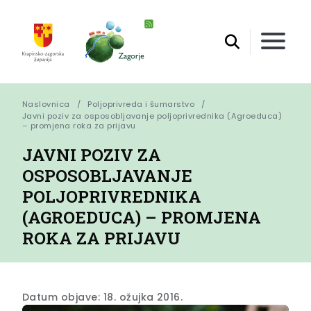
Naslovnica
Poljoprivreda i šumarstvo
Javni poziv za osposobljavanje poljoprivrednika (Agroeduca) 
– promjena roka za prijavu
JAVNI POZIV ZA
OSPOSOBLJAVANJE
POLJOPRIVREDNIKA
(AGROEDUCA) – PROMJENA
ROKA ZA PRIJAVU
Datum objave: 18. ožujka 2016.