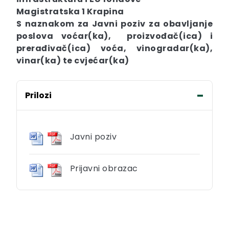
Magistratska 1
Krapina
S naznakom za Javni poziv
za obavljanje
poslova
voćar(ka), proizvođač(ica) i
prerađivač(ica) voća
,
vinogradar(ka)
,
vinar(ka) te cvjećar(ka)
Prilozi
Javni poziv
Prijavni obrazac