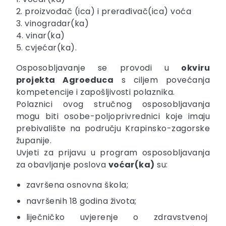
2. proizvođač (ica) i prerađivač(ica) voća
3. vinogradar(ka)
4. vinar(ka)
5. cvjećar(ka).
Osposobljavanje se provodi u
okviru
projekta Agroeduca
s ciljem povećanja
kompetencije i zapošljivosti polaznika.
Polaznici ovog stručnog osposobljavanja
mogu biti osobe-poljoprivrednici koje
imaju
prebivalište na području Krapinsko-zagorske
županije.
Uvjeti za prijavu u program osposobljavanja
za obavljanje poslova
voćar(ka)
su:
završena osnovna škola;
navršenih 18 godina života;
liječničko uvjerenje o zdravstvenoj