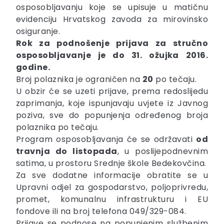
osposobljavanju koje se upisuje u matičnu
evidenciju Hrvatskog zavoda za mirovinsko
osiguranje.
Rok za podnošenje prijava za stručno
osposobljavanje je do 31. ožujka 2016.
godine.
Broj polaznika je ograničen na
20
po tečaju.
U obzir će se uzeti prijave, prema redoslijedu
zaprimanja, koje ispunjavaju uvjete iz Javnog
poziva, sve do popunjenja određenog broja
polaznika po tečaju.
Program osposobljavanja će se održavati
od
travnja do listopada
, u poslijepodnevnim
satima, u prostoru Srednje škole Bedekovčina.
Za sve dodatne informacije obratite se u
Upravni odjel za gospodarstvo, poljoprivredu,
promet, komunalnu infrastrukturu i EU
fondove ili na broj telefona 049/329-084.
Prijave se podnose na popunjenim službenim