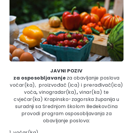
JAVNI POZIV
za osposobljavanje
za obavljanje poslova
voćar(ka), proizvođač (ica) i prerađivač(ica)
voća
,
vinogradar(ka)
,
vinar(ka) te
cvjećar(ka)
Krapinsko-zagorska županija u
suradnji sa Srednjom školom Bedekovčina
provodi program osposobljavanja za
obavljanje poslova:
1. voćar(ka)