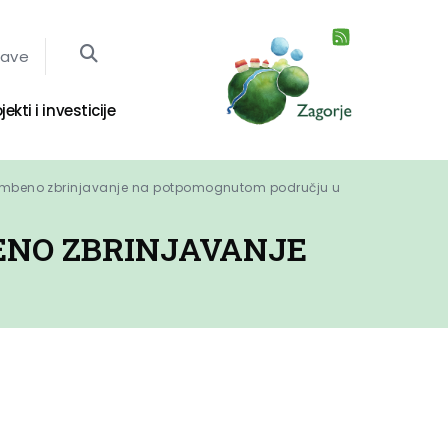
jave
jekti i investicije
tambeno zbrinjavanje na potpomognutom području u 
ENO ZBRINJAVANJE