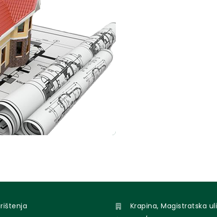
orištenja
Krapina, Magistratska uli