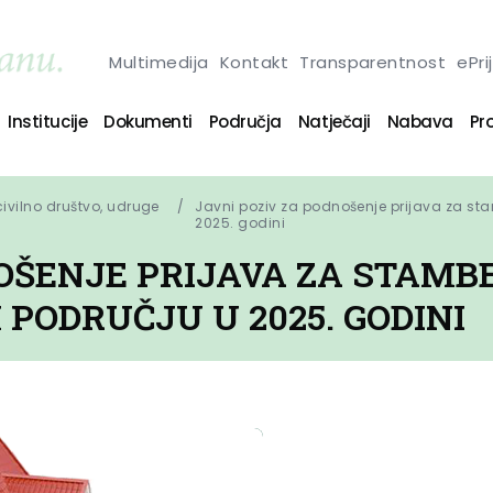
Multimedija
Kontakt
Transparentnost
ePri
Institucije
Dokumenti
Područja
Natječaji
Nabava
Pro
 civilno društvo, udruge
Javni poziv za podnošenje prijava za s
2025. godini
NOŠENJE PRIJAVA ZA STAMB
ODRUČJU U 2025. GODINI