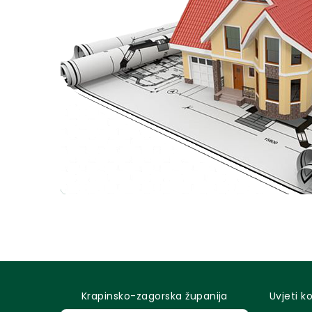
Krapinsko-zagorska županija
Uvjeti k