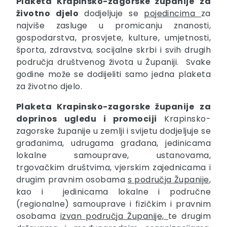
Plaketa Krapinsko-zagorske županije
za
životno djelo
dodjeljuje se
pojedincima
za
najviše zasluge u promicanju znanosti,
gospodarstva, prosvjete, kulture, umjetnosti,
športa, zdravstva, socijalne skrbi i svih drugih
područja društvenog života u Županiji. Svake
godine može se dodijeliti samo jedna plaketa
za životno djelo.
Plaketa Krapinsko-zagorske županije
za
doprinos ugledu i promociji
Krapinsko-
zagorske županije u zemlji i svijetu dodjeljuje se
građanima, udrugama građana, jedinicama
lokalne samouprave, ustanovama,
trgovačkim društvima, vjerskim zajednicama i
drugim pravnim osobama
s područja Županije
,
kao i jedinicama lokalne i područne
(regionalne) samouprave i fizičkim i pravnim
osobama
izvan područja Županije,
te drugim