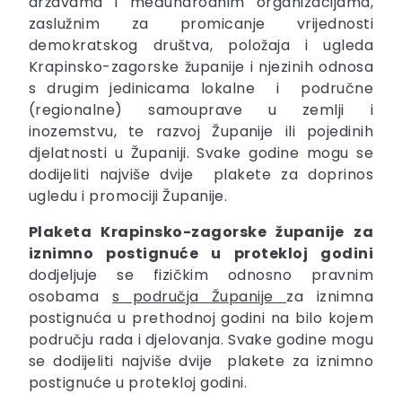
državama i međunarodnim organizacijama,
zaslužnim za promicanje vrijednosti
demokratskog društva, položaja i ugleda
Krapinsko-zagorske županije i njezinih odnosa
s drugim jedinicama lokalne i područne
(regionalne) samouprave u zemlji i
inozemstvu, te razvoj Županije ili pojedinih
djelatnosti u Županiji. Svake godine mogu se
dodijeliti najviše dvije plakete za doprinos
ugledu i promociji Županije.
Plaketa Krapinsko-zagorske županije za
iznimno postignuće u protekloj godini
dodjeljuje se fizičkim odnosno pravnim
osobama
s područja Županije
za iznimna
postignuća u prethodnoj godini na bilo kojem
području rada i djelovanja. Svake godine mogu
se dodijeliti najviše dvije plakete za iznimno
postignuće u protekloj godini.